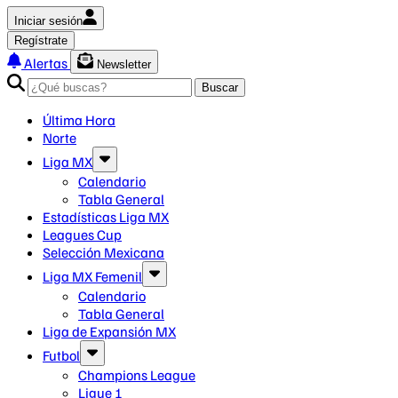
Iniciar sesión
Regístrate
Alertas
Newsletter
Buscar
Última Hora
Norte
Liga MX
Calendario
Tabla General
Estadísticas Liga MX
Leagues Cup
Selección Mexicana
Liga MX Femenil
Calendario
Tabla General
Liga de Expansión MX
Futbol
Champions League
Ligue 1