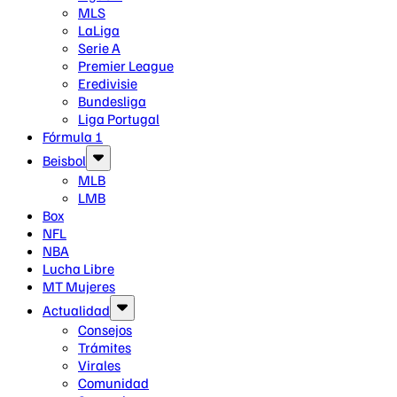
MLS
LaLiga
Serie A
Premier League
Eredivisie
Bundesliga
Liga Portugal
Fórmula 1
Beisbol
MLB
LMB
Box
NFL
NBA
Lucha Libre
MT Mujeres
Actualidad
Consejos
Trámites
Virales
Comunidad