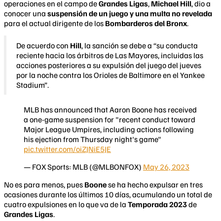
operaciones en el campo de
Grandes Ligas
,
Michael Hill
, dio a
conocer una
suspensión de un juego y una multa no revelada
para el actual dirigente de los
Bombarderos del Bronx
.
De acuerdo con
Hill
, la sanción se debe a “su conducta
reciente hacia los árbitros de Las Mayores, incluidas las
acciones posteriores a su expulsión del juego del jueves
por la noche contra los Orioles de Baltimore en el Yankee
Stadium”.
MLB has announced that Aaron Boone has received
a one-game suspension for "recent conduct toward
Major League Umpires, including actions following
his ejection from Thursday night's game"
pic.twitter.com/oiZJNiE5JE
— FOX Sports: MLB (@MLBONFOX)
May 26, 2023
No es para menos, pues
Boone
se ha hecho expulsar en tres
ocasiones durante los últimos 10 días, acumulando un total de
cuatro expulsiones en lo que va de la
Temporada 2023
de
Grandes Ligas
.