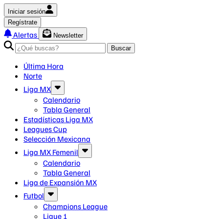
Iniciar sesión
Regístrate
Alertas
Newsletter
Buscar
Última Hora
Norte
Liga MX
Calendario
Tabla General
Estadísticas Liga MX
Leagues Cup
Selección Mexicana
Liga MX Femenil
Calendario
Tabla General
Liga de Expansión MX
Futbol
Champions League
Ligue 1