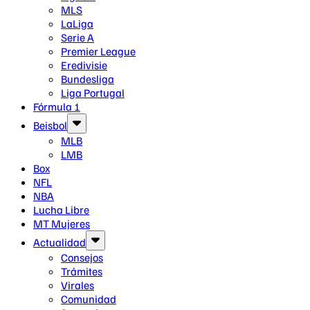
MLS
LaLiga
Serie A
Premier League
Eredivisie
Bundesliga
Liga Portugal
Fórmula 1
Beisbol
MLB
LMB
Box
NFL
NBA
Lucha Libre
MT Mujeres
Actualidad
Consejos
Trámites
Virales
Comunidad