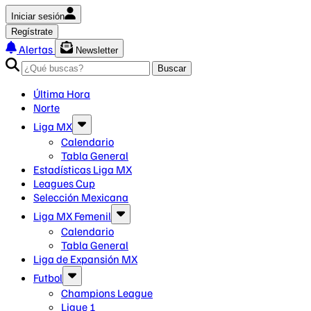
Iniciar sesión
Regístrate
Alertas
Newsletter
Buscar
Última Hora
Norte
Liga MX
Calendario
Tabla General
Estadísticas Liga MX
Leagues Cup
Selección Mexicana
Liga MX Femenil
Calendario
Tabla General
Liga de Expansión MX
Futbol
Champions League
Ligue 1