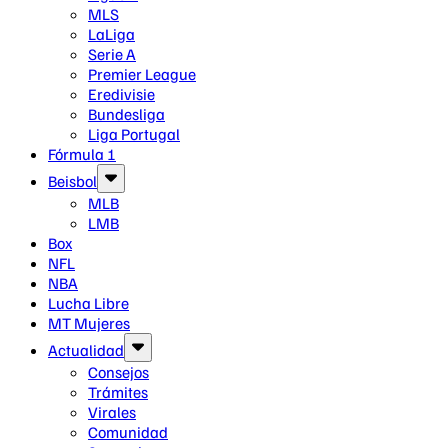
MLS
LaLiga
Serie A
Premier League
Eredivisie
Bundesliga
Liga Portugal
Fórmula 1
Beisbol
MLB
LMB
Box
NFL
NBA
Lucha Libre
MT Mujeres
Actualidad
Consejos
Trámites
Virales
Comunidad