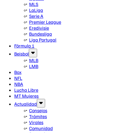
MLS
LaLiga
Serie A
Premier League
Eredivisie
Bundesliga
Liga Portugal
Fórmula 1
Beisbol
MLB
LMB
Box
NFL
NBA
Lucha Libre
MT Mujeres
Actualidad
Consejos
Trámites
Virales
Comunidad