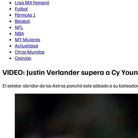
Liga MX Femenil
Futbol
Fórmula 1
Beisbol
NFL
NBA
MT Mujeres
Actualidad
Otros Mundos
Opinión
VIDEO: Justin Verlander supera a Cy Youn
El estelar abridor de los Astros ponchó este sábado a su bateador