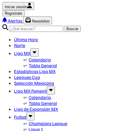
Iniciar sesión
Regístrate
Alertas
Newsletter
Buscar
Última Hora
Norte
Liga MX
Calendario
Tabla General
Estadísticas Liga MX
Leagues Cup
Selección Mexicana
Liga MX Femenil
Calendario
Tabla General
Liga de Expansión MX
Futbol
Champions League
Ligue 1