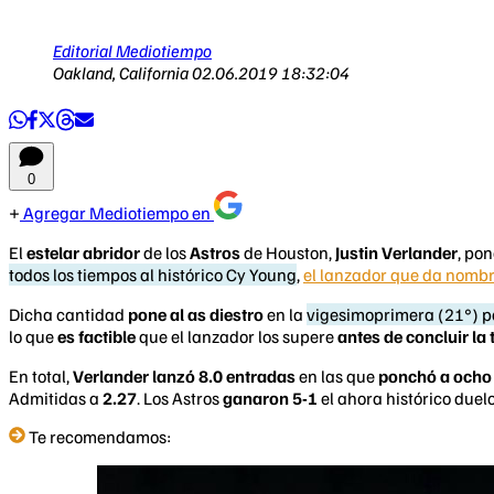
Editorial Mediotiempo
Oakland, California
02.06.2019 18:32:04
0
Agregar Mediotiempo en
El
estelar abridor
de los
Astros
de Houston,
Justin Verlander
, po
todos los tiempos al histórico Cy Young
,
el lanzador que da nombre
Dicha cantidad
pone al as diestro
en la
vigesimoprimera (21°) po
lo que
es factible
que el lanzador los supere
antes de concluir l
En total,
Verlander lanzó 8.0 entradas
en las que
ponchó a ocho
Admitidas a
2.27
. Los Astros
ganaron 5-1
el ahora histórico duel
Te recomendamos: