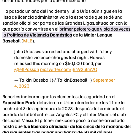
de las autoridades por lo que el mexicano.
Ha pasado un año del incidente y Julio Urías aún sigue en la
lista de licencia administrativa a la espera de que se dé una
sanción oficial por parte de las Grandes Ligas, situación con la
que podría convertirse en el
primer pelotero que viola dos veces
la
Política de Violencia Doméstica
de la
Major League
Baseball
(
MLB
).
Julio Urías was arrested and charged with felony
domestic violence charges last night. He was
released this morning on $50,000 bond, per
@JeffPassan
pic.twitter.com/jB492ulmVO
— Talkin’ Baseball (@TalkinBaseball_)
September
4, 2023
Reportes indicaron que los elementos de seguridad en el
Exposition Park
detuvieron a Urías alrededor de las 11 de la
noche del 3 de septiembre de 2023, después de terminado el
partido de futbol entre Los Angeles FC y el Inter Miami, el club
de Lionel Messi. El pitcher mexicano pasó la noche arrestado
hasta que
fue liberado alrededor de las cinco de la mañana del
día siguientes tras pagar una fianza de 50 mil dólares
.