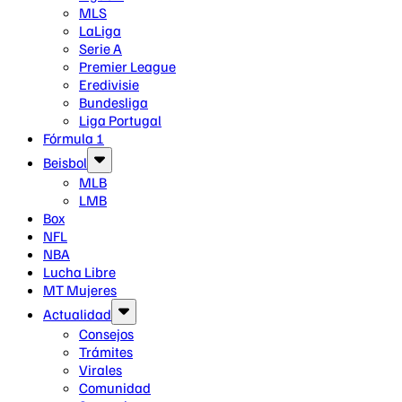
MLS
LaLiga
Serie A
Premier League
Eredivisie
Bundesliga
Liga Portugal
Fórmula 1
Beisbol
MLB
LMB
Box
NFL
NBA
Lucha Libre
MT Mujeres
Actualidad
Consejos
Trámites
Virales
Comunidad