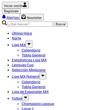
Iniciar sesión
Regístrate
Alertas
Newsletter
Buscar
Última Hora
Norte
Liga MX
Calendario
Tabla General
Estadísticas Liga MX
Leagues Cup
Selección Mexicana
Liga MX Femenil
Calendario
Tabla General
Liga de Expansión MX
Futbol
Champions League
Ligue 1