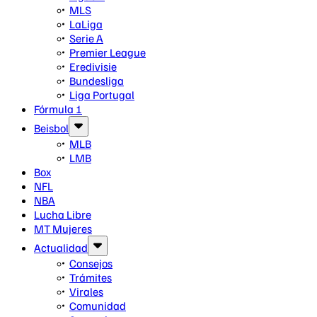
MLS
LaLiga
Serie A
Premier League
Eredivisie
Bundesliga
Liga Portugal
Fórmula 1
Beisbol
MLB
LMB
Box
NFL
NBA
Lucha Libre
MT Mujeres
Actualidad
Consejos
Trámites
Virales
Comunidad