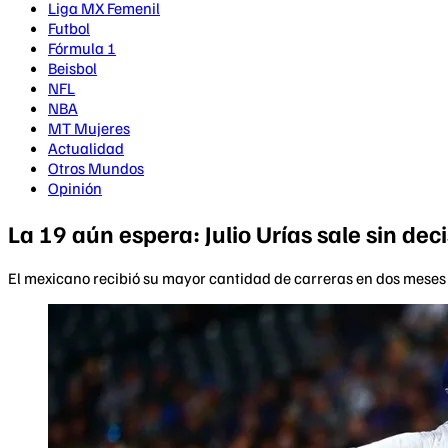
Liga MX Femenil
Futbol
Fórmula 1
Beisbol
NFL
NBA
MT Mujeres
Actualidad
Otros Mundos
Opinión
La 19 aún espera: Julio Urías sale sin de
El mexicano recibió su mayor cantidad de carreras en dos meses y 