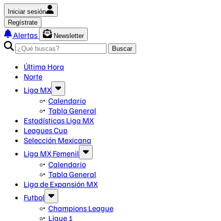
Iniciar sesión
Regístrate
Alertas
Newsletter
Buscar
Última Hora
Norte
Liga MX
Calendario
Tabla General
Estadísticas Liga MX
Leagues Cup
Selección Mexicana
Liga MX Femenil
Calendario
Tabla General
Liga de Expansión MX
Futbol
Champions League
Ligue 1