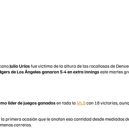
icano
Julio Urías
fue víctima de la altura de las rocallosas de Denver
dgers de Los Ángeles ganaron 5-4 en extra innings
este martes gra
mo líder de juegos ganados
en toda la
MLB
con 18 victorias, aunq
, la primera ocasión que le anotan esa cantidad desde mediados de
o menos carreras.