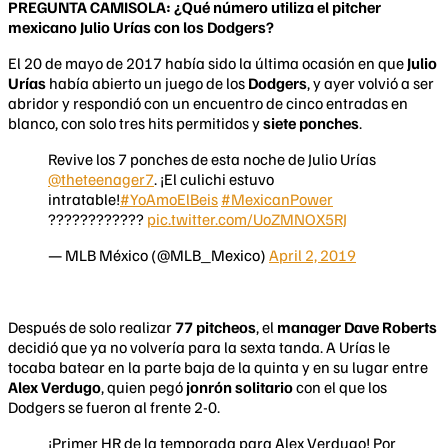
PREGUNTA CAMISOLA: ¿Qué número utiliza el pitcher
mexicano Julio Urías con los Dodgers?
El 20 de mayo de 2017 había sido la última ocasión en que
Julio
Urías
había abierto un juego de los
Dodgers
, y ayer volvió a ser
abridor y respondió con un encuentro de cinco entradas en
blanco, con solo tres hits permitidos y
siete ponches
.
Revive los 7 ponches de esta noche de Julio Urías
@theteenager7
. ¡El culichi estuvo
intratable!
#YoAmoElBeis
#MexicanPower
????????????
pic.twitter.com/UoZMNOX5RJ
— MLB México (@MLB_Mexico)
April 2, 2019
Después de solo realizar
77 pitcheos
, el
manager Dave Roberts
decidió que ya no volvería para la sexta tanda. A Urías le
tocaba batear en la parte baja de la quinta y en su lugar entre
Alex Verdugo
, quien pegó
jonrón solitario
con el que los
Dodgers se fueron al frente 2-0.
¡Primer HR de la temporada para Alex Verdugo! Por