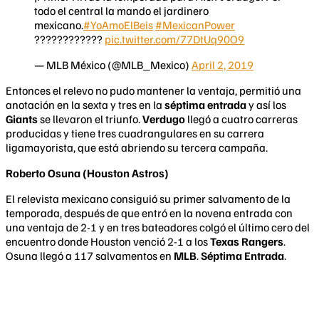
todo el central la mando el jardinero
mexicano.
#YoAmoElBeis
#MexicanPower
????????????
pic.twitter.com/77DtUq90O9
— MLB México (@MLB_Mexico)
April 2, 2019
Entonces el relevo no pudo mantener la ventaja, permitió una
anotación en la sexta y tres en la
séptima entrada
y así los
Giants
se llevaron el triunfo.
Verdugo
llegó a cuatro carreras
producidas y tiene tres cuadrangulares en su carrera
ligamayorista, que está abriendo su tercera campaña.
Roberto Osuna (Houston Astros)
El relevista mexicano consiguió su primer salvamento de la
temporada, después de que entró en la novena entrada con
una ventaja de 2-1 y en tres bateadores colgó el último cero del
encuentro donde Houston venció 2-1 a los
Texas Rangers
.
Osuna llegó a 117 salvamentos en
MLB
.
Séptima Entrada
.