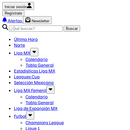
Iniciar sesión
Regístrate
Alertas
Newsletter
Buscar
Última Hora
Norte
Liga MX
Calendario
Tabla General
Estadísticas Liga MX
Leagues Cup
Selección Mexicana
Liga MX Femenil
Calendario
Tabla General
Liga de Expansión MX
Futbol
Champions League
Ligue 1