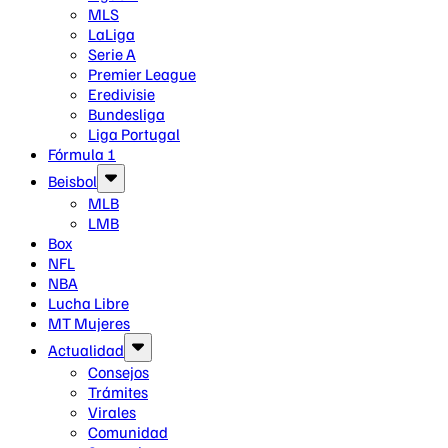
MLS
LaLiga
Serie A
Premier League
Eredivisie
Bundesliga
Liga Portugal
Fórmula 1
Beisbol
MLB
LMB
Box
NFL
NBA
Lucha Libre
MT Mujeres
Actualidad
Consejos
Trámites
Virales
Comunidad