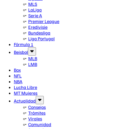
MLS
LaLiga
Serie A
Premier League
Eredivisie
Bundesliga
Liga Portugal
Fórmula 1
Beisbol
MLB
LMB
Box
NFL
NBA
Lucha Libre
MT Mujeres
Actualidad
Consejos
Trámites
Virales
Comunidad