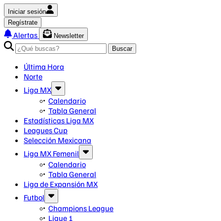
Iniciar sesión
Regístrate
Alertas
Newsletter
Buscar
Última Hora
Norte
Liga MX
Calendario
Tabla General
Estadísticas Liga MX
Leagues Cup
Selección Mexicana
Liga MX Femenil
Calendario
Tabla General
Liga de Expansión MX
Futbol
Champions League
Ligue 1