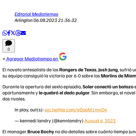
Editorial Mediotiempo
Arlington
06.08.2023 21:36:32
0
Agregar Mediotiempo en
El novato antesalista de los
Rangers de Texas
,
Josh Jung
, sufrió 
su equipo consiguió la victoria por 6-0 sobre los
Marlins de Miam
Durante la apertura del sexto episodio,
Soler conectó un batazo
oportunamente y
le quebró el dedo pulgar
. Sin embargo, el nove
dos rivales.
In play, out(s):
pic.twitter.com/gDoaM1mnD4
— kennedi landry (@kennlandry)
August 6, 2023
El manager
Bruce Bochy
no dio detalles sobre cuánto tiempo Jung