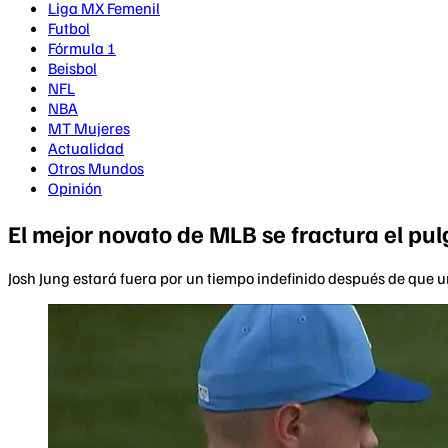
Liga MX Femenil
Futbol
Fórmula 1
Beisbol
NFL
NBA
MT Mujeres
Actualidad
Otros Mundos
Opinión
El mejor novato de MLB se fractura el pu
Josh Jung estará fuera por un tiempo indefinido después de que u