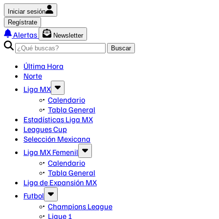
Iniciar sesión
Regístrate
Alertas
Newsletter
Buscar
Última Hora
Norte
Liga MX
Calendario
Tabla General
Estadísticas Liga MX
Leagues Cup
Selección Mexicana
Liga MX Femenil
Calendario
Tabla General
Liga de Expansión MX
Futbol
Champions League
Ligue 1