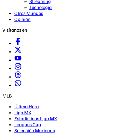
Streaming
Tecnología
Otros Mundos
Opinión
Visítanos en
MLB
Última Hora
Liga MX
Estadísticas Liga MX
Leagues Cup
Selección Mexicana