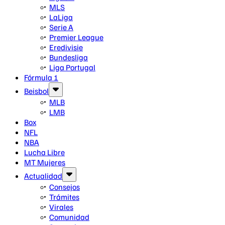
MLS
LaLiga
Serie A
Premier League
Eredivisie
Bundesliga
Liga Portugal
Fórmula 1
Beisbol
MLB
LMB
Box
NFL
NBA
Lucha Libre
MT Mujeres
Actualidad
Consejos
Trámites
Virales
Comunidad