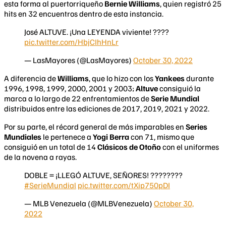
esta forma al puertorriqueño
Bernie Williams
, quien registró 25
hits en 32 encuentros dentro de esta instancia.
José ALTUVE. ¡Una LEYENDA viviente! ????
pic.twitter.com/HbjCIhHnLr
— LasMayores (@LasMayores)
October 30, 2022
A diferencia de
Williams
, que lo hizo con los
Yankees
durante
1996, 1998, 1999, 2000, 2001 y 2003;
Altuve
consiguió la
marca a lo largo de 22 enfrentamientos de
Serie Mundial
distribuidos entre las ediciones de 2017, 2019, 2021 y 2022.
Por su parte, el récord general de más imparables en
Series
Mundiales
le pertenece a
Yogi Berra
con 71, mismo que
consiguió en un total de 14
Clásicos de Otoño
con el uniformes
de la novena a rayas.
DOBLE = ¡LLEGÓ ALTUVE, SEÑORES! ????????
#SerieMundial
pic.twitter.com/tXip750pDI
— MLB Venezuela (@MLBVenezuela)
October 30,
2022