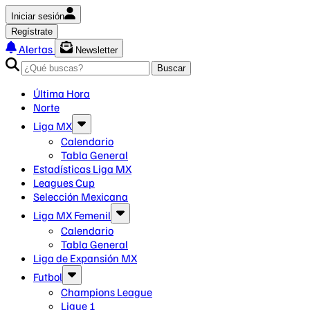
Iniciar sesión
Regístrate
Alertas
Newsletter
Buscar
Última Hora
Norte
Liga MX
Calendario
Tabla General
Estadísticas Liga MX
Leagues Cup
Selección Mexicana
Liga MX Femenil
Calendario
Tabla General
Liga de Expansión MX
Futbol
Champions League
Ligue 1