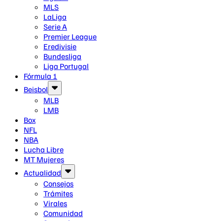
MLS
LaLiga
Serie A
Premier League
Eredivisie
Bundesliga
Liga Portugal
Fórmula 1
Beisbol
MLB
LMB
Box
NFL
NBA
Lucha Libre
MT Mujeres
Actualidad
Consejos
Trámites
Virales
Comunidad