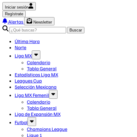
Iniciar sesión
Regístrate
Alertas
Newsletter
Buscar
Última Hora
Norte
Liga MX
Calendario
Tabla General
Estadísticas Liga MX
Leagues Cup
Selección Mexicana
Liga MX Femenil
Calendario
Tabla General
Liga de Expansión MX
Futbol
Champions League
Ligue 1