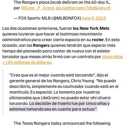
The Rangers place Jacob deGrom on the 60-day IL,
per
@Evan_P_Grant
.
pic.twitter.com/7daBk4byv9
— FOX Sports: MLB (@MLBONFOX)
June 5, 2023
Las dos ocasiones anteriores, fueron
los New York Mets
quienes tuvieron que hacer el lastimoso movimiento
administrativo para crear cierto espacio en su
roster
. En esta
ocasión, son los
Rangers
quienes tendrán que esperar más
tiempo del planeado para contar de nuevo con el estelar
lanzador que meses atrás firmó con un contrato por
cinco años
y 185 millones de dólares
.
“Creo que es el mejor cuando está lanzando”, dijo el
gerente general de los Rangers, Chris Young. “No puedo
describirlo, simplemente es cautivador cuando está en el
montículo. Es especial. Lo lamento por nuestros
aficionados que (deGrom) no pueda estar ahí afuera
lanzando.
La decisión de traerlo fue por cinco años y
estamos tomando eso en cuenta para actuar”
.
The Texas Rangers today announced the following