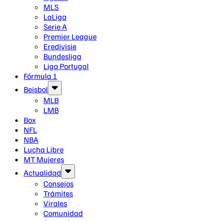
MLS
LaLiga
Serie A
Premier League
Eredivisie
Bundesliga
Liga Portugal
Fórmula 1
Beisbol
MLB
LMB
Box
NFL
NBA
Lucha Libre
MT Mujeres
Actualidad
Consejos
Trámites
Virales
Comunidad