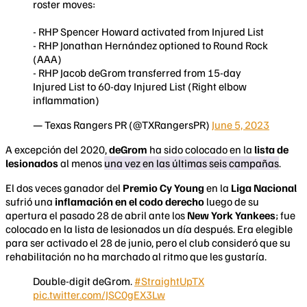
roster moves:
- RHP Spencer Howard activated from Injured List
- RHP Jonathan Hernández optioned to Round Rock
(AAA)
- RHP Jacob deGrom transferred from 15-day
Injured List to 60-day Injured List (Right elbow
inflammation)
— Texas Rangers PR (@TXRangersPR)
June 5, 2023
A excepción del 2020,
deGrom
ha sido colocado en la
lista de
lesionados
al menos
una vez en las últimas seis campañas
.
El dos veces ganador del
Premio Cy Young
en la
Liga Nacional
sufrió una
inflamación en el codo derecho
luego de su
apertura el pasado 28 de abril ante los
New York Yankees
; fue
colocado en la lista de lesionados un día después. Era elegible
para ser activado el 28 de junio, pero el club consideró que su
rehabilitación no ha marchado al ritmo que les gustaría.
Double-digit deGrom.
#StraightUpTX
pic.twitter.com/JSC0gEX3Lw