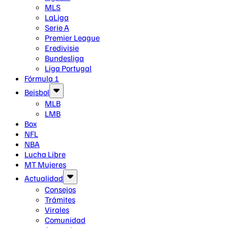
MLS
LaLiga
Serie A
Premier League
Eredivisie
Bundesliga
Liga Portugal
Fórmula 1
Beisbol
MLB
LMB
Box
NFL
NBA
Lucha Libre
MT Mujeres
Actualidad
Consejos
Trámites
Virales
Comunidad