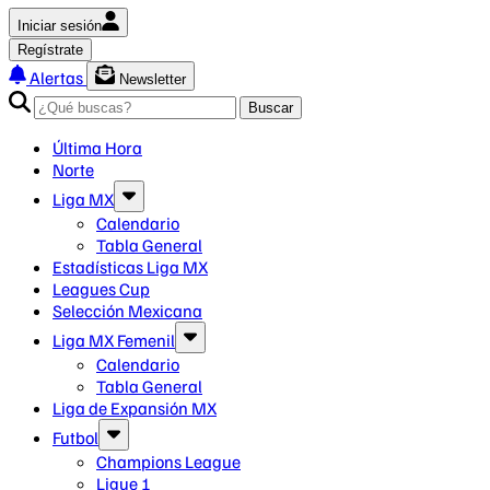
Iniciar sesión
Regístrate
Alertas
Newsletter
Buscar
Última Hora
Norte
Liga MX
Calendario
Tabla General
Estadísticas Liga MX
Leagues Cup
Selección Mexicana
Liga MX Femenil
Calendario
Tabla General
Liga de Expansión MX
Futbol
Champions League
Ligue 1