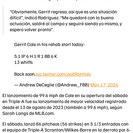
“Obviamente, Gerrit regresa, así que es una situación
difícil”, indicó Rodríguez. “Me quedaré con la buena
actuación, saldré al campo y seguiré siendo yo mismo, y
espero volver pronto”.
Gerrit Cole in his rehab start today:
5.1 IP 6 H 1 R 1 BB 6 K
13 whiffs
Back soon.
pic.twitter.com/ao8R6HtJdv
— Andrew DeCeglie (@Andrew_FBB)
May 17, 2026
El lanzamiento de 99.6 mph de Cole en su apertura del sábado
en Triple-A fue su lanzamiento de mayor velocidad registrado
desde el 13 de agosto de 2023 (también a 99.6 mph), según
Sarah Langs de MLB.com.
El sábado, lanzó 86 pitcheos (56 strikes) en 5 1/3 entradas con
el equipo de Triple-A Scranton/Wilkes-Barre en la derrota por 6-