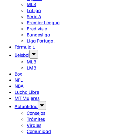
MLS
LaLiga
Serie A
Premier League
Eredivisie
Bundesliga
Liga Portugal
Fórmula 1
Beisbol
MLB
LMB
Box
NFL
NBA
Lucha Libre
MT Mujeres
Actualidad
Consejos
Trámites
Virales
Comunidad