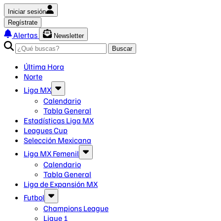
Iniciar sesión
Regístrate
Alertas
Newsletter
Buscar
Última Hora
Norte
Liga MX
Calendario
Tabla General
Estadísticas Liga MX
Leagues Cup
Selección Mexicana
Liga MX Femenil
Calendario
Tabla General
Liga de Expansión MX
Futbol
Champions League
Ligue 1