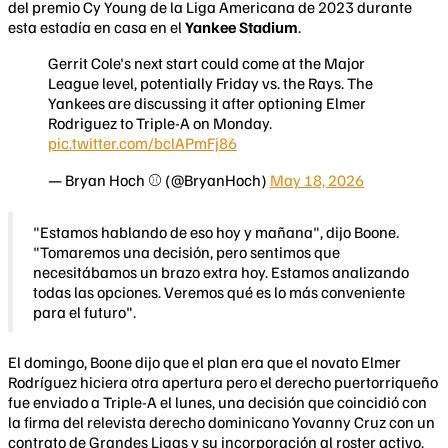
del premio Cy Young de la Liga Americana de 2023 durante
esta estadía en casa en el
Yankee Stadium
.
Gerrit Cole's next start could come at the Major
League level, potentially Friday vs. the Rays. The
Yankees are discussing it after optioning Elmer
Rodriguez to Triple-A on Monday.
pic.twitter.com/bclAPmFj86
— Bryan Hoch ⚾️ (@BryanHoch)
May 18, 2026
"Estamos hablando de eso hoy y mañana", dijo Boone.
"Tomaremos una decisión, pero sentimos que
necesitábamos un brazo extra hoy. Estamos analizando
todas las opciones. Veremos qué es lo más conveniente
para el futuro".
El domingo, Boone dijo que el plan era que el novato Elmer
Rodríguez hiciera otra apertura pero el derecho puertorriqueño
fue enviado a Triple-A el lunes, una decisión que coincidió con
la firma del relevista derecho dominicano Yovanny Cruz con un
contrato de Grandes Ligas y su incorporación al roster activo.