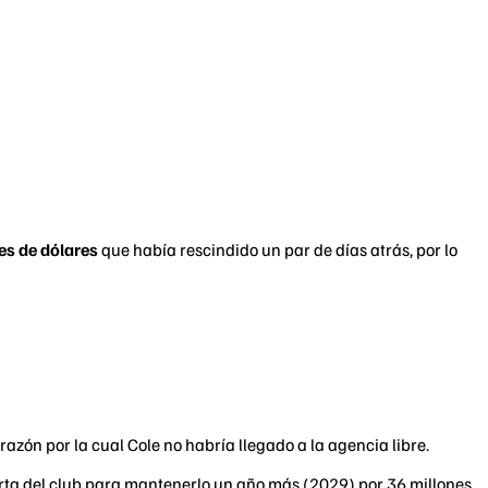
es de dólares
que había rescindido un par de días atrás, por lo
azón por la cual Cole no habría llegado a la agencia libre.
erta del club para mantenerlo un año más (2029) por 36 millones