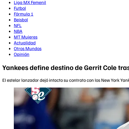
Liga MX Femenil
Futbol
Fórmula 1
Beisbol
NFL
NBA
MT Mujeres
Actualidad
Otros Mundos
Opinión
Yankees define destino de Gerrit Cole tras
El estelar lanzador dejó intacto su contrato con los New York Ya