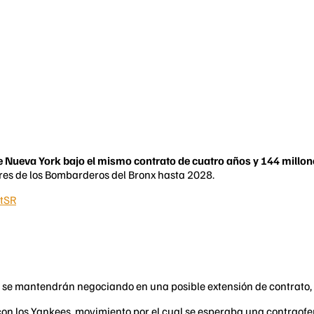
e Nueva York bajo el mismo contrato de cuatro años y 144 millon
ores de los Bombarderos del Bronx hasta 2028.
XtSR
e se mantendrán negociando en una posible extensión de contrato, r
 con los Yankees, movimiento por el cual se esperaba una contraof