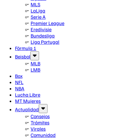
MLS
LaLiga
Serie A
Premier League
Eredivisie
Bundesliga
Liga Portugal
Fórmula 1
Beisbol
MLB
LMB
Box
NFL
NBA
Lucha Libre
MT Mujeres
Actualidad
Consejos
Trámites
Virales
Comunidad