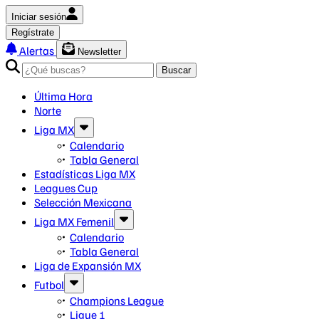
Iniciar sesión
Regístrate
Alertas
Newsletter
Buscar
Última Hora
Norte
Liga MX
Calendario
Tabla General
Estadísticas Liga MX
Leagues Cup
Selección Mexicana
Liga MX Femenil
Calendario
Tabla General
Liga de Expansión MX
Futbol
Champions League
Ligue 1