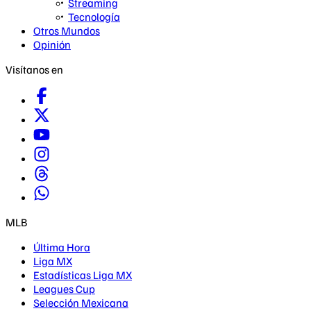
Streaming
Tecnología
Otros Mundos
Opinión
Visítanos en
MLB
Última Hora
Liga MX
Estadísticas Liga MX
Leagues Cup
Selección Mexicana