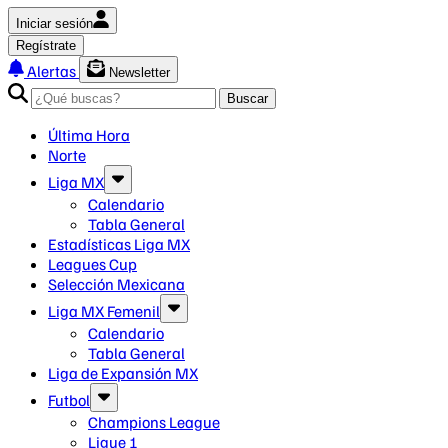
Iniciar sesión
Regístrate
Alertas
Newsletter
Buscar
Última Hora
Norte
Liga MX
Calendario
Tabla General
Estadísticas Liga MX
Leagues Cup
Selección Mexicana
Liga MX Femenil
Calendario
Tabla General
Liga de Expansión MX
Futbol
Champions League
Ligue 1