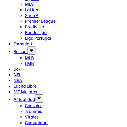
MLS
LaLiga
Serie A
Premier League
Eredivisie
Bundesliga
Liga Portugal
Fórmula 1
Beisbol
MLB
LMB
Box
NFL
NBA
Lucha Libre
MT Mujeres
Actualidad
Consejos
Trámites
Virales
Comunidad