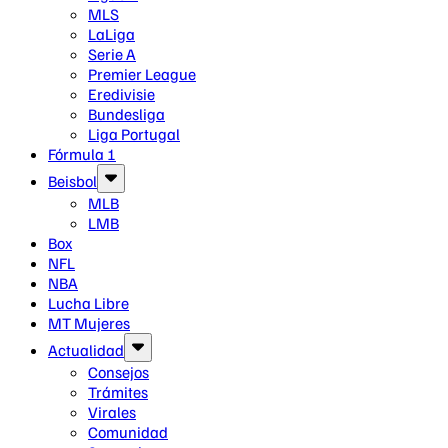
MLS
LaLiga
Serie A
Premier League
Eredivisie
Bundesliga
Liga Portugal
Fórmula 1
Beisbol
MLB
LMB
Box
NFL
NBA
Lucha Libre
MT Mujeres
Actualidad
Consejos
Trámites
Virales
Comunidad