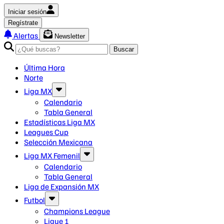
Iniciar sesión
Regístrate
Alertas
Newsletter
Buscar
Última Hora
Norte
Liga MX
Calendario
Tabla General
Estadísticas Liga MX
Leagues Cup
Selección Mexicana
Liga MX Femenil
Calendario
Tabla General
Liga de Expansión MX
Futbol
Champions League
Ligue 1