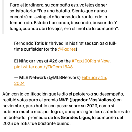
Para el jardinero, su campaña estuvo lejos de ser
satisfactoria: “Fue una batalla. Siento que nunca
encontré mi swing el año pasado durante toda la
temporada. Estaba buscando, buscando, buscando. Y
luego, cuando abrí los ojos, era el final de la campaña”.
Fernando Tatis Jr. thrived in his first season as a full-
time outfielder for the
@Padres
!
El Niño arrives at #26 on the
#Top100RightNow
.
pic.twitter.com/yTkOcm15A6
— MLB Network (@MLBNetwork)
February 15,
2024
Aún con la calificación que le dio el pelotero a su desempeño,
recibió votos para el premio
MVP (
Jugador
Más Valioso)
en
noviembre, pero habla con pesar sobre su 2023, como si
hubiera mucho más por lograr, aunque según los estándares de
un bateador promedio de las
Grandes Ligas
, la campaña del
2023 de Tatis fue bastante buena.