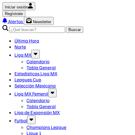
Iniciar sesión
Regístrate
Alertas
Newsletter
Buscar
Última Hora
Norte
Liga MX
Calendario
Tabla General
Estadísticas Liga MX
Leagues Cup
Selección Mexicana
Liga MX Femenil
Calendario
Tabla General
Liga de Expansión MX
Futbol
Champions League
Ligue 1