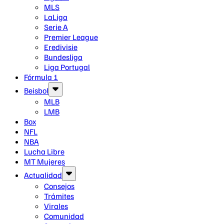
MLS
LaLiga
Serie A
Premier League
Eredivisie
Bundesliga
Liga Portugal
Fórmula 1
Beisbol
MLB
LMB
Box
NFL
NBA
Lucha Libre
MT Mujeres
Actualidad
Consejos
Trámites
Virales
Comunidad