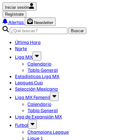
Iniciar sesión
Regístrate
Alertas
Newsletter
Buscar
Última Hora
Norte
Liga MX
Calendario
Tabla General
Estadísticas Liga MX
Leagues Cup
Selección Mexicana
Liga MX Femenil
Calendario
Tabla General
Liga de Expansión MX
Futbol
Champions League
Ligue 1