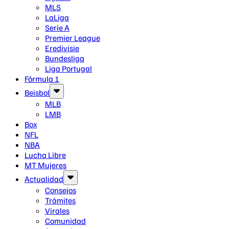
MLS
LaLiga
Serie A
Premier League
Eredivisie
Bundesliga
Liga Portugal
Fórmula 1
Beisbol
MLB
LMB
Box
NFL
NBA
Lucha Libre
MT Mujeres
Actualidad
Consejos
Trámites
Virales
Comunidad