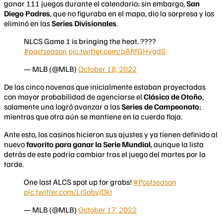
ganar 111 juegos durante el calendario; sin embargo,
San
Diego Padres
, que no figuraba en el mapa, dio la sorpresa y los
eliminó en las
Series Divisionales
.
NLCS Game 1 is bringing the heat. ????
#postseason
pic.twitter.com/pARfGHygdS
— MLB (@MLB)
October 18, 2022
De las cinco novenas que inicialmente estaban proyectadas
con mayor probabilidad de agenciarse el
Clásico de Otoño
,
solamente una logró avanzar a las
Series de Campeonato
;
mientras que otra aún se mantiene en la cuerda floja.
Ante esto, los casinos hicieron sus ajustes y ya tienen definido al
nuevo
favorito para ganar la
Serie
Mundial
, aunque la lista
detrás de este podría cambiar tras el juego del martes por la
tarde.
One last ALCS spot up for grabs!
#Postseason
pic.twitter.com/LjSobvjDkI
— MLB (@MLB)
October 17, 2022