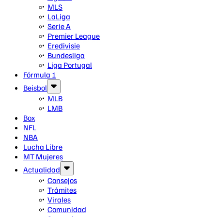
MLS
LaLiga
Serie A
Premier League
Eredivisie
Bundesliga
Liga Portugal
Fórmula 1
Beisbol
MLB
LMB
Box
NFL
NBA
Lucha Libre
MT Mujeres
Actualidad
Consejos
Trámites
Virales
Comunidad