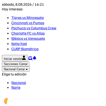
sábado, 8.08.2026 / 16:21
Hoy interesa:
Tigres vs Minnesota
Cincinnati vs Pumas
Pachuca vs Columbus Crew
Charlotte FC vs Atlas
México vs Venezuela
Katia Itzel
CURP Biométrica
Iniciar sesión
Secciones
Cerrar
Nacional
Cerrar
Elige tu edición
Nacional
Norte