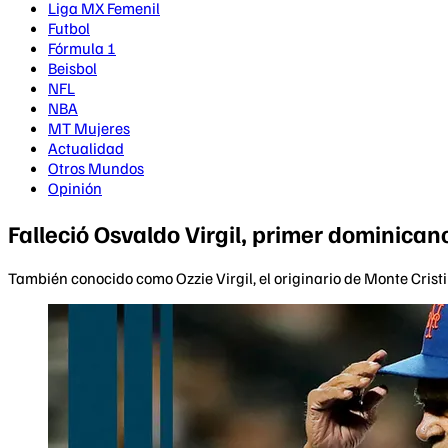
Liga MX Femenil
Futbol
Fórmula 1
Beisbol
NFL
NBA
MT Mujeres
Actualidad
Otros Mundos
Opinión
Falleció Osvaldo Virgil, primer dominican
También conocido como Ozzie Virgil, el originario de Monte Cris