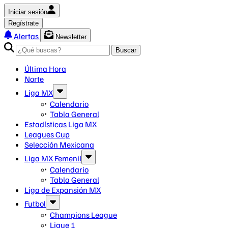
Iniciar sesión
Regístrate
Alertas
Newsletter
Buscar
Última Hora
Norte
Liga MX
Calendario
Tabla General
Estadísticas Liga MX
Leagues Cup
Selección Mexicana
Liga MX Femenil
Calendario
Tabla General
Liga de Expansión MX
Futbol
Champions League
Ligue 1