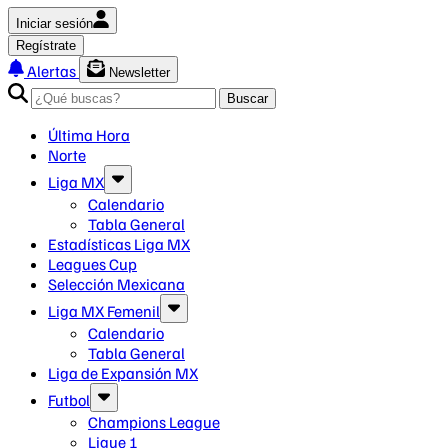
Iniciar sesión
Regístrate
Alertas
Newsletter
Buscar
Última Hora
Norte
Liga MX
Calendario
Tabla General
Estadísticas Liga MX
Leagues Cup
Selección Mexicana
Liga MX Femenil
Calendario
Tabla General
Liga de Expansión MX
Futbol
Champions League
Ligue 1