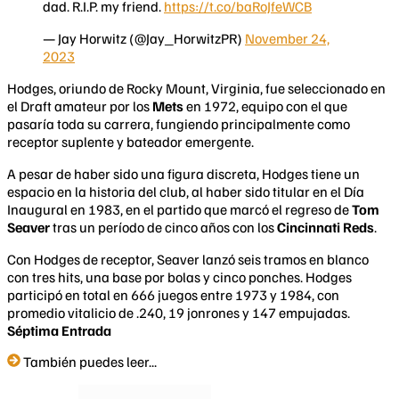
dad. R.I.P. my friend.
https://t.co/baRoJfeWCB
— Jay Horwitz (@Jay_HorwitzPR)
November 24,
2023
Hodges, oriundo de Rocky Mount, Virginia, fue seleccionado en
el Draft amateur por los
Mets
en 1972, equipo con el que
pasaría toda su carrera, fungiendo principalmente como
receptor suplente y bateador emergente.
A pesar de haber sido una figura discreta, Hodges tiene un
espacio en la historia del club, al haber sido titular en el Día
Inaugural en 1983, en el partido que marcó el regreso de
Tom
Seaver
tras un período de cinco años con los
Cincinnati Reds
.
Con Hodges de receptor, Seaver lanzó seis tramos en blanco
con tres hits, una base por bolas y cinco ponches. Hodges
participó en total en 666 juegos entre 1973 y 1984, con
promedio vitalicio de .240, 19 jonrones y 147 empujadas.
Séptima Entrada
También puedes leer...