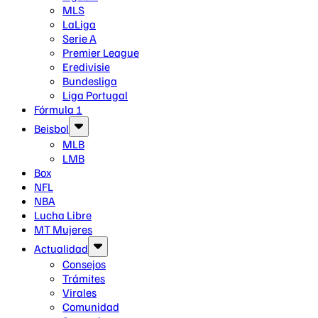
MLS
LaLiga
Serie A
Premier League
Eredivisie
Bundesliga
Liga Portugal
Fórmula 1
Beisbol
MLB
LMB
Box
NFL
NBA
Lucha Libre
MT Mujeres
Actualidad
Consejos
Trámites
Virales
Comunidad