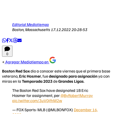
Editorial Mediotiempo
Boston, Massachusetts
17.12.2022 20:28:53
0
Agregar Mediotiempo en
Boston Red Sox
dio a conocer este viernes que el primera base
veterano,
Eric Hosmer
, fue
designado para asignación
ya con
miras en la
Temporada 2023
de
Grandes Ligas
.
The Boston Red Sox have designated 1B Eric
Hosmer for assignment, per
@ByRobertMurray
pic.twitter.com/3uV0jfhM2w
— FOX Sports: MLB (@MLBONFOX)
December 16,