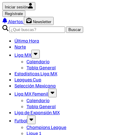
Iniciar sesión
Regístrate
Alertas
Newsletter
Buscar
Última Hora
Norte
Liga MX
Calendario
Tabla General
Estadísticas Liga MX
Leagues Cup
Selección Mexicana
Liga MX Femenil
Calendario
Tabla General
Liga de Expansión MX
Futbol
Champions League
Ligue 1