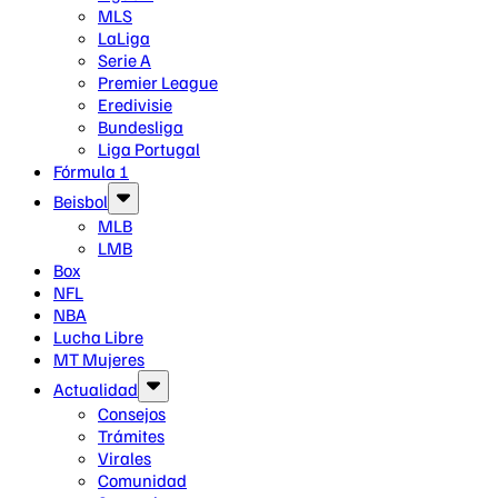
MLS
LaLiga
Serie A
Premier League
Eredivisie
Bundesliga
Liga Portugal
Fórmula 1
Beisbol
MLB
LMB
Box
NFL
NBA
Lucha Libre
MT Mujeres
Actualidad
Consejos
Trámites
Virales
Comunidad