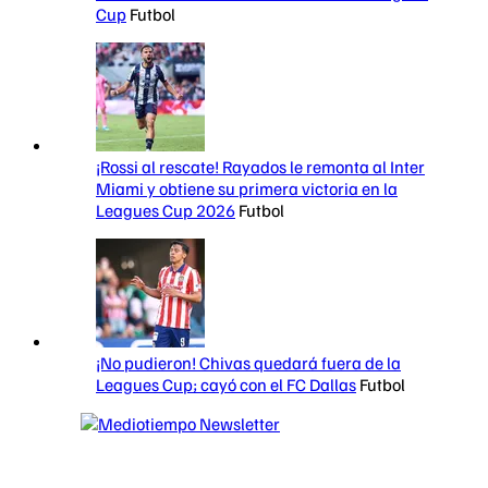
Cup
Futbol
¡Rossi al rescate! Rayados le remonta al Inter
Miami y obtiene su primera victoria en la
Leagues Cup 2026
Futbol
¡No pudieron! Chivas quedará fuera de la
Leagues Cup; cayó con el FC Dallas
Futbol