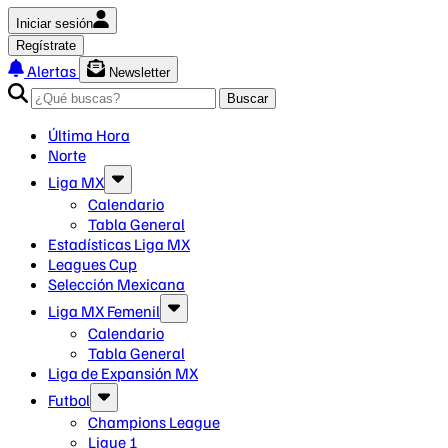
Iniciar sesión
Regístrate
Alertas
Newsletter
Buscar
Última Hora
Norte
Liga MX
Calendario
Tabla General
Estadísticas Liga MX
Leagues Cup
Selección Mexicana
Liga MX Femenil
Calendario
Tabla General
Liga de Expansión MX
Futbol
Champions League
Ligue 1