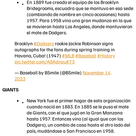
En 1889 fue creado el equipo de los Brooklyn
Bridegrooms, escuadra que se mantuvo en esa sede
(cambiando de nombre en cinco ocasiones) hasta
1957. Para 1958 vino una gran mudanza en la que
se movieron hasta Los Angeles, donde mantuvieron
el mote de Dodgers.
Brooklyn
#Dodgers
rookie Jackie Robinson signs
autographs for the fans during spring training in
Havana, Cuba! (1947)
#MLB
#Baseball
#History
pic.twitter.com/A8AdnpuKT3
— Baseball by BSmile (@BSmile)
November 14,
2023
GIANTS
New York fue el primer hogar de esta organización
cuando nació en 1883. En 1885 se le puso el mote
de Giants, con el que jugó en la Gran Manzana
hasta 1957. Entonces vino (al igual que con los
Dodgers), un cambio de casa hasta el otro lado del
país, mudándose a San Francisco en 1958.