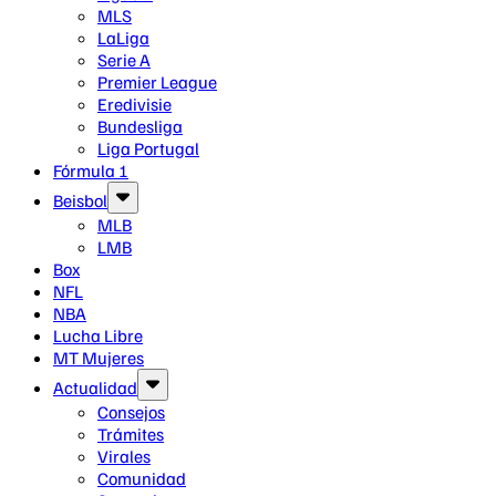
MLS
LaLiga
Serie A
Premier League
Eredivisie
Bundesliga
Liga Portugal
Fórmula 1
Beisbol
MLB
LMB
Box
NFL
NBA
Lucha Libre
MT Mujeres
Actualidad
Consejos
Trámites
Virales
Comunidad