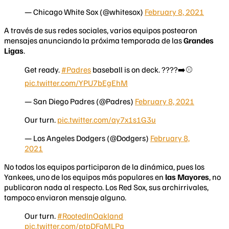
— Chicago White Sox (@whitesox)
February 8, 2021
A través de sus redes sociales, varios equipos postearon
mensajes anunciando la próxima temporada de las
Grandes
Ligas
.
Get ready.
#Padres
baseball is on deck. ????➡️⚾️
pic.twitter.com/YPU7bEgEhM
— San Diego Padres (@Padres)
February 8, 2021
Our turn.
pic.twitter.com/ay7x1s1G3u
— Los Angeles Dodgers (@Dodgers)
February 8,
2021
No todos los equipos participaron de la dinámica, pues los
Yankees, uno de los equipos más populares en
las Mayores
, no
publicaron nada al respecto. Los Red Sox, sus archirrivales,
tampoco enviaron mensaje alguno.
Our turn.
#RootedInOakland
pic.twitter.com/ptpDFaMLPa