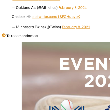
— Oakland A's (@Athletics)
February 8, 2021
On deck: ⚾️
pic.twitter.com/1SFGHubyoX
— Minnesota Twins (@Twins)
February 8, 2021
Te recomendamos: