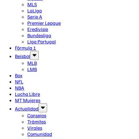
MLS
LaLiga
Serie A
Premier League
Eredivisie
Bundesliga
Liga Portugal
Fórmula 1
Beisbol
MLB
LMB
Box
NFL
NBA
Lucha Libre
MT Mujeres
Actualidad
Consejos
Trámites
Virales
Comunidad