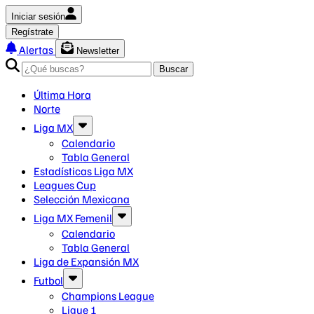
Iniciar sesión
Regístrate
Alertas
Newsletter
Buscar
Última Hora
Norte
Liga MX
Calendario
Tabla General
Estadísticas Liga MX
Leagues Cup
Selección Mexicana
Liga MX Femenil
Calendario
Tabla General
Liga de Expansión MX
Futbol
Champions League
Ligue 1