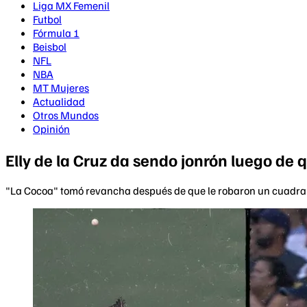
Liga MX Femenil
Futbol
Fórmula 1
Beisbol
NFL
NBA
MT Mujeres
Actualidad
Otros Mundos
Opinión
Elly de la Cruz da sendo jonrón luego de q
"La Cocoa" tomó revancha después de que le robaron un cuadrangu