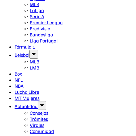
MLS
LaLiga
Serie A
Premier League
Eredivisie
Bundesliga
Liga Portugal
Fórmula 1
Beisbol
MLB
LMB
Box
NFL
NBA
Lucha Libre
MT Mujeres
Actualidad
Consejos
Trámites
Virales
Comunidad