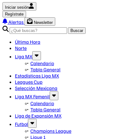
Iniciar sesión
Regístrate
Alertas
Newsletter
Buscar
Última Hora
Norte
Liga MX
Calendario
Tabla General
Estadísticas Liga MX
Leagues Cup
Selección Mexicana
Liga MX Femenil
Calendario
Tabla General
Liga de Expansión MX
Futbol
Champions League
Ligue 1