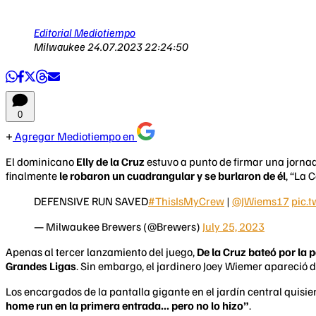
Editorial Mediotiempo
Milwaukee
24.07.2023 22:24:50
0
Agregar Mediotiempo en
El dominicano
Elly de la Cruz
estuvo a punto de firmar una jornad
finalmente
le robaron un cuadrangular y se burlaron de él
, “La
DEFENSIVE RUN SAVED
#ThisIsMyCrew
|
@JWiems17
pic.
— Milwaukee Brewers (@Brewers)
July 25, 2023
Apenas al tercer lanzamiento del juego,
De la Cruz bateó por la
Grandes Ligas
. Sin embargo, el jardinero Joey Wiemer apareció 
Los encargados de la pantalla gigante en el jardín central quisie
home run en la primera entrada... pero no lo hizo”
.