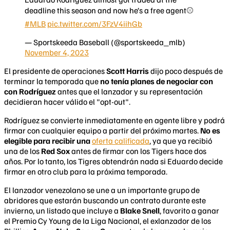
deadline this season and now he’s a free agent⚾️
#MLB
pic.twitter.com/3FzV4iihGb
— Sportskeeda Baseball (@sportskeeda_mlb)
November 4, 2023
El presidente de operaciones
Scott Harris
dijo poco después de
terminar la temporada que
no tenía planes de negociar con
con Rodríguez
antes que el lanzador y su representación
decidieran hacer válido el "opt-out".
Rodríguez se convierte inmediatamente en agente libre y podrá
firmar con cualquier equipo a partir del próximo martes.
No es
elegible para recibir una
oferta calificada
, ya que ya recibió
una de los
Red Sox
antes de firmar con los Tigers hace dos
años. Por lo tanto, los Tigres obtendrán nada si Eduardo decide
firmar en otro club para la próxima temporada.
El lanzador venezolano se une a un importante grupo de
abridores que estarán buscando un contrato durante este
invierno, un listado que incluye a
Blake Snell
, favorito a ganar
el Premio Cy Young de la Liga Nacional, el exlanzador de los