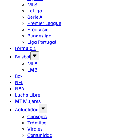
MLS
LaLiga
Serie A
Premier League
Eredivisie
Bundesliga
Liga Portugal
Fórmula 1
Beisbol
MLB
LMB
Box
NFL
NBA
Lucha Libre
MT Mujeres
Actualidad
Consejos
Trámites
Virales
Comunidad