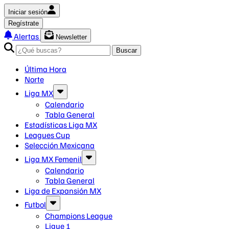
Iniciar sesión
Regístrate
Alertas
Newsletter
Buscar
Última Hora
Norte
Liga MX
Calendario
Tabla General
Estadísticas Liga MX
Leagues Cup
Selección Mexicana
Liga MX Femenil
Calendario
Tabla General
Liga de Expansión MX
Futbol
Champions League
Ligue 1