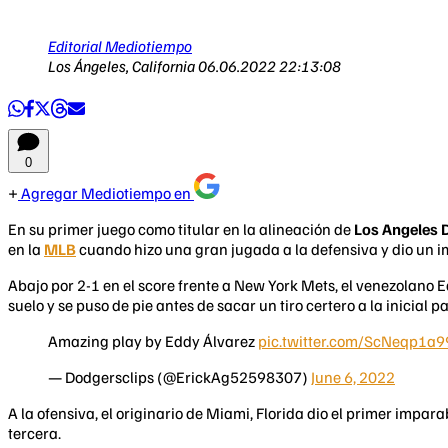
Editorial Mediotiempo
Los Ángeles, California
06.06.2022 22:13:08
0
Agregar Mediotiempo en
En su primer juego como titular en la alineación de
Los Angeles 
en la
MLB
cuando hizo una gran jugada a la defensiva y dio un
Abajo por 2-1 en el score frente a New York Mets, el venezolano 
suelo y se puso de pie antes de sacar un tiro certero a la inicial p
Amazing play by Eddy Álvarez
pic.twitter.com/ScNeqp1a9
— Dodgersclips (@ErickAg52598307)
June 6, 2022
A la ofensiva, el originario de Miami, Florida dio el primer imp
tercera.