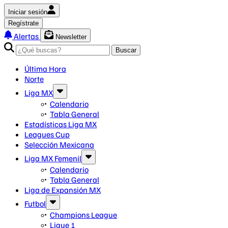
Iniciar sesión
Regístrate
Alertas
Newsletter
Buscar
Última Hora
Norte
Liga MX
Calendario
Tabla General
Estadísticas Liga MX
Leagues Cup
Selección Mexicana
Liga MX Femenil
Calendario
Tabla General
Liga de Expansión MX
Futbol
Champions League
Ligue 1