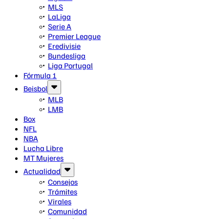
MLS
LaLiga
Serie A
Premier League
Eredivisie
Bundesliga
Liga Portugal
Fórmula 1
Beisbol
MLB
LMB
Box
NFL
NBA
Lucha Libre
MT Mujeres
Actualidad
Consejos
Trámites
Virales
Comunidad