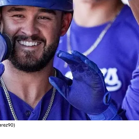
varez90)