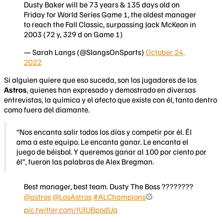
Dusty Baker will be 73 years & 135 days old on
Friday for World Series Game 1, the oldest manager
to reach the Fall Classic, surpassing Jack McKeon in
2003 (72 y, 329 d on Game 1)
— Sarah Langs (@SlangsOnSports)
October 24,
2022
Si alguien quiere que eso suceda, son los jugadores de los
Astros
, quienes han expresado y demostrado en diversas
entrevistas, la química y el afecto que existe con él, tanto dentro
como fuera del diamante.
“Nos encanta salir todos los días y competir por él. Él
ama a este equipo. Le encanta ganar. Le encanta el
juego de béisbol. Y queremos ganar al 100 por ciento por
él”, fueron las palabras de Alex Bregman.
Best manager, best team. Dusty The Boss ????????
@astros
@LosAstros
#ALChampions
⚾️
pic.twitter.com/tUlUBpodUq