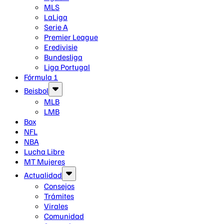
MLS
LaLiga
Serie A
Premier League
Eredivisie
Bundesliga
Liga Portugal
Fórmula 1
Beisbol
MLB
LMB
Box
NFL
NBA
Lucha Libre
MT Mujeres
Actualidad
Consejos
Trámites
Virales
Comunidad