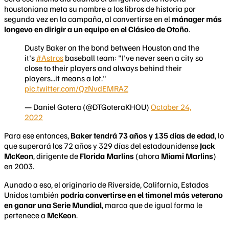
houstoniana meta su nombre a los libros de historia por
segunda vez en la campaña, al convertirse en el
mánager más
longevo en dirigir a un equipo en el
Clásico
de Otoño
.
Dusty Baker on the bond between Houston and the
it's
#Astros
baseball team: "I've never seen a city so
close to their players and always behind their
players...it means a lot."
pic.twitter.com/QzNvdEMRAZ
— Daniel Gotera (@DTGoteraKHOU)
October 24,
2022
Para ese entonces,
Baker tendrá 73 años y 135 días de edad
, lo
que superará los 72 años y 329 días del estadounidense
Jack
McKeon
, dirigente de
Florida Marlins
(ahora
Miami Marlins
)
en 2003.
Aunado a eso, el originario de Riverside, California, Estados
Unidos también
podría convertirse en el timonel más veterano
en ganar una Serie Mundial
, marca que de igual forma le
pertenece a
McKeon
.