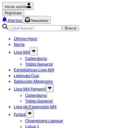
Iniciar sesión
Regístrate
Alertas
Newsletter
Buscar
Última Hora
Norte
Liga MX
Calendario
Tabla General
Estadísticas Liga MX
Leagues Cup
Selección Mexicana
Liga MX Femenil
Calendario
Tabla General
Liga de Expansión MX
Futbol
Champions League
Ligue 1