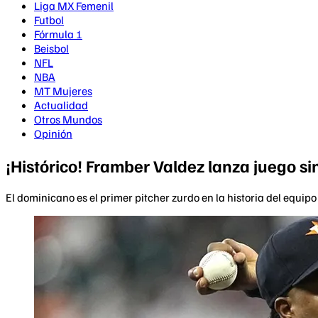
Liga MX Femenil
Futbol
Fórmula 1
Beisbol
NFL
NBA
MT Mujeres
Actualidad
Otros Mundos
Opinión
¡Histórico! Framber Valdez lanza juego sin
El dominicano es el primer pitcher zurdo en la historia del equipo 