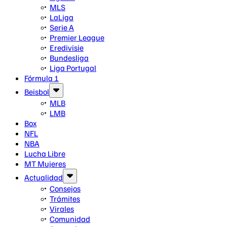
MLS
LaLiga
Serie A
Premier League
Eredivisie
Bundesliga
Liga Portugal
Fórmula 1
Beisbol
MLB
LMB
Box
NFL
NBA
Lucha Libre
MT Mujeres
Actualidad
Consejos
Trámites
Virales
Comunidad