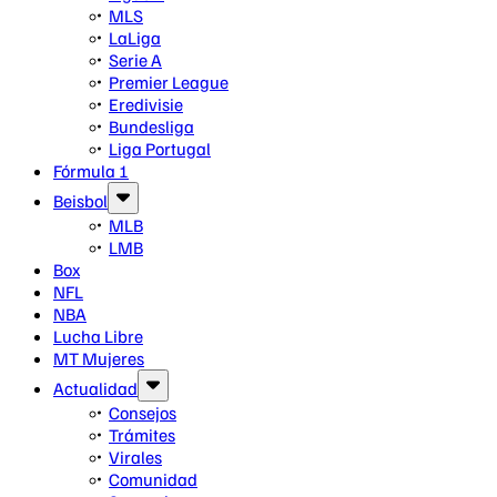
MLS
LaLiga
Serie A
Premier League
Eredivisie
Bundesliga
Liga Portugal
Fórmula 1
Beisbol
MLB
LMB
Box
NFL
NBA
Lucha Libre
MT Mujeres
Actualidad
Consejos
Trámites
Virales
Comunidad