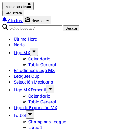
Iniciar sesión
Regístrate
Alertas
Newsletter
Buscar
Última Hora
Norte
Liga MX
Calendario
Tabla General
Estadísticas Liga MX
Leagues Cup
Selección Mexicana
Liga MX Femenil
Calendario
Tabla General
Liga de Expansión MX
Futbol
Champions League
Ligue 1