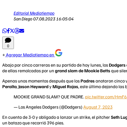
Editorial Mediotiempo
San Diego
07.08.2023 16:05:04
0
Agregar Mediotiempo en
Abajo por cinco carreras en su partido de hoy lunes, los
Dodgers 
de ellas remolcadas por un
grand slam de Mookie Betts
que sile
Apenas unos momentos después que los
Padres
anotaron cinco ve
Peralta
,
Jason Heyward
y
Miguel Rojas
, este último dejando las
MOOKIE GRAND SLAM? QUE PADRE.
pic.twitter.com/HmF
— Los Angeles Dodgers (@Dodgers)
August 7, 2023
En cuenta de 3-0 y obligado a lanzar un strike, el pitcher
Seth Lu
un batazo que recorrió 396 pies.