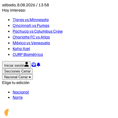
sábado, 8.08.2026 / 13:58
Hoy interesa:
Tigres vs Minnesota
Cincinnati vs Pumas
Pachuca vs Columbus Crew
Charlotte FC vs Atlas
México vs Venezuela
Katia Itzel
CURP Biométrica
Iniciar sesión
Secciones
Cerrar
Nacional
Cerrar
Elige tu edición
Nacional
Norte