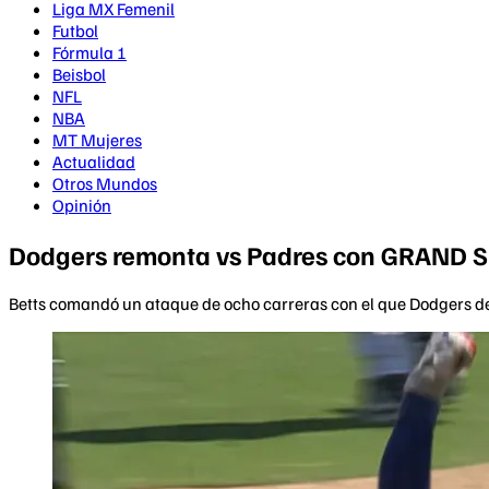
Liga MX Femenil
Futbol
Fórmula 1
Beisbol
NFL
NBA
MT Mujeres
Actualidad
Otros Mundos
Opinión
Dodgers remonta vs Padres con GRAND S
Betts comandó un ataque de ocho carreras con el que Dodgers de