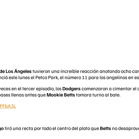
de Los Ángeles
tuvieron una increíble reacción anotando ocho car
nció este lunes el Petco Park, el número 11 para los angelinos en
ces en el tercer episodio, los
Dodgers
comenzaron a cimentar el 
 bases llenas antes que
Mookie Betts
tomara turno al bate.
6PFbA3L
go
tiró una recta por todo el centro del plato que
Betts
no desaprove