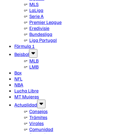
MLS
LaLiga
Serie A
Premier League
Eredivisie
Bundesliga
Liga Portugal
Fórmula 1
Beisbol
MLB
LMB
Box
NFL
NBA
Lucha Libre
MT Mujeres
Actualidad
Consejos
Trámites
Virales
Comunidad