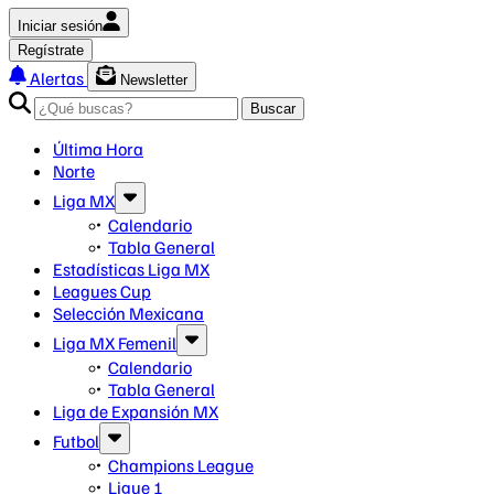
Iniciar sesión
Regístrate
Alertas
Newsletter
Buscar
Última Hora
Norte
Liga MX
Calendario
Tabla General
Estadísticas Liga MX
Leagues Cup
Selección Mexicana
Liga MX Femenil
Calendario
Tabla General
Liga de Expansión MX
Futbol
Champions League
Ligue 1