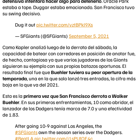
defensiva intentara hacer algo para detenerlo
. Oracle Park
estaba a tope. Duggar estaba emocionado. San Francisco tuvo
su swing decisivo.
Dug it out
pic.twitter.com/vztBPkl9Xs
— SFGiants (@SFGiants)
September 5, 2021
Como Kapler analizó luego de la derrota del sábado, la
capacidad de batear con corredores en posición de anotar fue,
de hecho, contagiosa ya que varios jugadores de los Giants
siguieron su ejemplo con sus propios batazos oportunos. El
resultado final fue que
Buehler tuviera su peor apertura de la
temporada
, una en la que solo lanzó tres entradas, la cifra más
baja en lo que va del 2021.
Esta es la
primera vez que San Francisco derrota a Walker
Buehler
. En sus primeros enfrentamientos, 10 como abridor, el
lanzador de los Dodgers tenía marca de 7.0 y una efectividad
de 1.83.
After going 10-9 against Los Angeles, the
#SFGiants
own the season series over the Dodgers.
#BeatLA
pic.twitter.com/i1sPUfQE4c