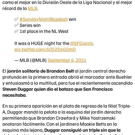
como el mejor en la División Oeste de la Liga Nacional y el mejor
récord de la
MLB
.
✅
#SundayNightBaseball
win
✅ Series win
✅ 1st place in the NL West
It was a HUGE night for the
@SFGiants
.
pic.twitter.com/6052S4G0mD
— MLB (@MLB)
September 6, 2021
El
jonrón solitario de Brandon Belt
al jardín central derecho
profundo en la primera entrada abrió el marcador ante Buehler
y entusiasmó a la multitud, pero fue el recientemente ascendido
Steven Duggar quien dio el batazo que San Francisco
necesitaba
.
En su primera aparición en el plato de regreso de la filial Triple-
A, Duggar mandó la pelota a la esquina del jardín derecho
permitiendo que Brandon Crawford y Mike Yastrzemski
anotaran fácilmente. Con el jardinero Mookie Betts en la
esquina más lejana,
Duggar consiguió un triple sin que la