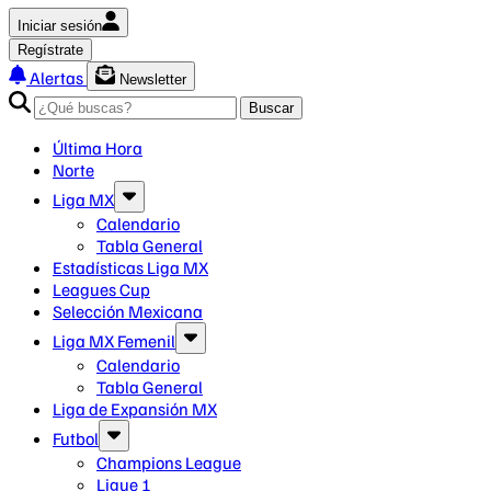
Iniciar sesión
Regístrate
Alertas
Newsletter
Buscar
Última Hora
Norte
Liga MX
Calendario
Tabla General
Estadísticas Liga MX
Leagues Cup
Selección Mexicana
Liga MX Femenil
Calendario
Tabla General
Liga de Expansión MX
Futbol
Champions League
Ligue 1