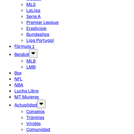
MLS
LaLiga
Serie A
Premier League
Eredivisie
Bundesliga
Liga Portugal
Fórmula 1
Beisbol
MLB
LMB
Box
NFL
NBA
Lucha Libre
MT Mujeres
Actualidad
Consejos
Trámites
Virales
Comunidad