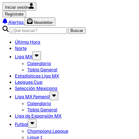
Iniciar sesión
Regístrate
Alertas
Newsletter
Buscar
Última Hora
Norte
Liga MX
Calendario
Tabla General
Estadísticas Liga MX
Leagues Cup
Selección Mexicana
Liga MX Femenil
Calendario
Tabla General
Liga de Expansión MX
Futbol
Champions League
Ligue 1