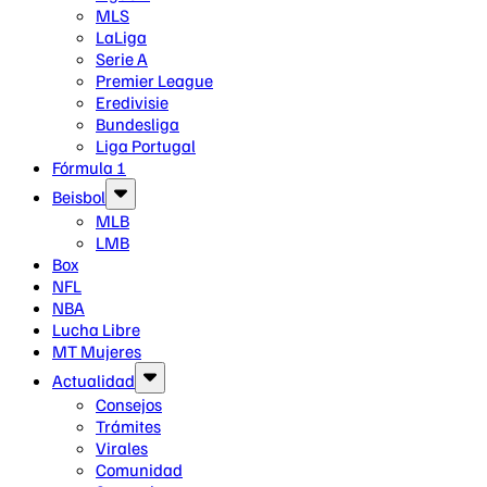
MLS
LaLiga
Serie A
Premier League
Eredivisie
Bundesliga
Liga Portugal
Fórmula 1
Beisbol
MLB
LMB
Box
NFL
NBA
Lucha Libre
MT Mujeres
Actualidad
Consejos
Trámites
Virales
Comunidad