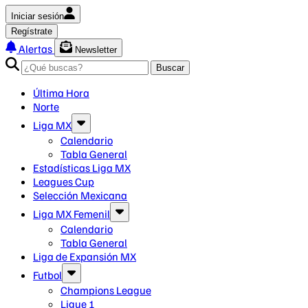
Iniciar sesión
Regístrate
Alertas
Newsletter
Buscar
Última Hora
Norte
Liga MX
Calendario
Tabla General
Estadísticas Liga MX
Leagues Cup
Selección Mexicana
Liga MX Femenil
Calendario
Tabla General
Liga de Expansión MX
Futbol
Champions League
Ligue 1