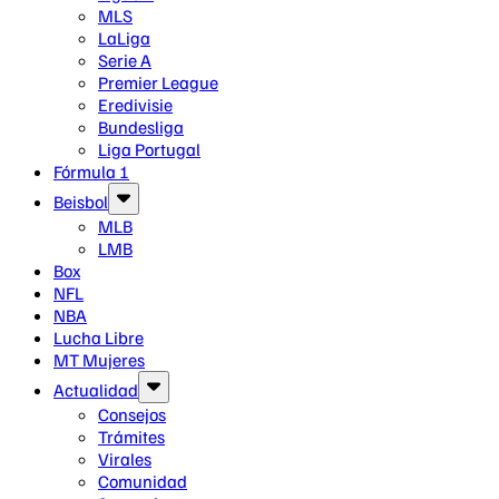
MLS
LaLiga
Serie A
Premier League
Eredivisie
Bundesliga
Liga Portugal
Fórmula 1
Beisbol
MLB
LMB
Box
NFL
NBA
Lucha Libre
MT Mujeres
Actualidad
Consejos
Trámites
Virales
Comunidad