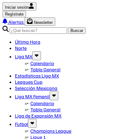
Iniciar sesión
Regístrate
Alertas
Newsletter
Buscar
Última Hora
Norte
Liga MX
Calendario
Tabla General
Estadísticas Liga MX
Leagues Cup
Selección Mexicana
Liga MX Femenil
Calendario
Tabla General
Liga de Expansión MX
Futbol
Champions League
Ligue 1