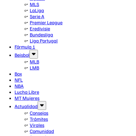
MLS
LaLiga
Serie A
Premier League
Eredivisie
Bundesliga
Liga Portugal
Fórmula 1
Beisbol
MLB
LMB
Box
NFL
NBA
Lucha Libre
MT Mujeres
Actualidad
Consejos
Trámites
Virales
Comunidad