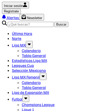
Iniciar sesión
Regístrate
Alertas
Newsletter
Buscar
Última Hora
Norte
Liga MX
Calendario
Tabla General
Estadísticas Liga MX
Leagues Cup
Selección Mexicana
Liga MX Femenil
Calendario
Tabla General
Liga de Expansión MX
Futbol
Champions League
Ligue 1