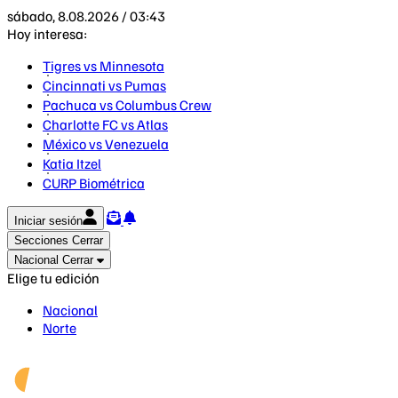
sábado, 8.08.2026 / 03:43
Hoy interesa:
Tigres vs Minnesota
Cincinnati vs Pumas
Pachuca vs Columbus Crew
Charlotte FC vs Atlas
México vs Venezuela
Katia Itzel
CURP Biométrica
Iniciar sesión
Secciones
Cerrar
Nacional
Cerrar
Elige tu edición
Nacional
Norte