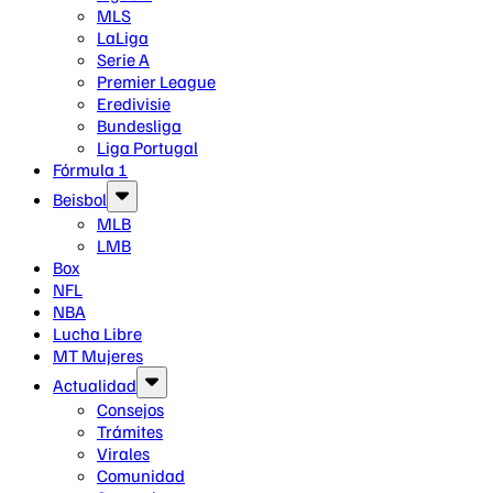
MLS
LaLiga
Serie A
Premier League
Eredivisie
Bundesliga
Liga Portugal
Fórmula 1
Beisbol
MLB
LMB
Box
NFL
NBA
Lucha Libre
MT Mujeres
Actualidad
Consejos
Trámites
Virales
Comunidad