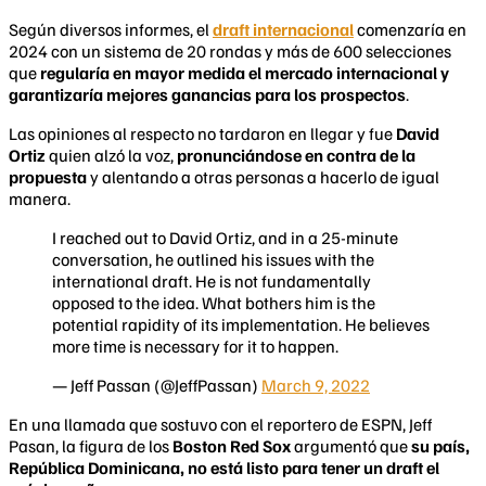
Según diversos informes, el
draft internacional
comenzaría en
2024 con un sistema de 20 rondas y más de 600 selecciones
que
regularía en mayor medida el mercado internacional y
garantizaría mejores ganancias para los prospectos
.
Las opiniones al respecto no tardaron en llegar y fue
David
Ortiz
quien alzó la voz,
pronunciándose en contra de la
propuesta
y alentando a otras personas a hacerlo de igual
manera.
I reached out to David Ortiz, and in a 25-minute
conversation, he outlined his issues with the
international draft. He is not fundamentally
opposed to the idea. What bothers him is the
potential rapidity of its implementation. He believes
more time is necessary for it to happen.
— Jeff Passan (@JeffPassan)
March 9, 2022
En una llamada que sostuvo con el reportero de ESPN, Jeff
Pasan, la figura de los
Boston Red Sox
argumentó que
su país,
República Dominicana,
no está listo para tener un draft el