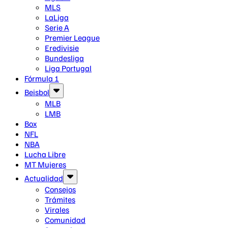
MLS
LaLiga
Serie A
Premier League
Eredivisie
Bundesliga
Liga Portugal
Fórmula 1
Beisbol
MLB
LMB
Box
NFL
NBA
Lucha Libre
MT Mujeres
Actualidad
Consejos
Trámites
Virales
Comunidad