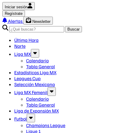
Iniciar sesión
Regístrate
Alertas
Newsletter
Buscar
Última Hora
Norte
Liga MX
Calendario
Tabla General
Estadísticas Liga MX
Leagues Cup
Selección Mexicana
Liga MX Femenil
Calendario
Tabla General
Liga de Expansión MX
Futbol
Champions League
Ligue 1