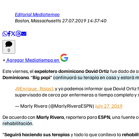
Editorial Mediotiempo
Boston, Massachusetts
27.07.2019 14:37:40
0
Agregar Mediotiempo en
Este viernes, el
expelotero dominicano David Ortiz
fue dado de a
Dominicana
. “
Big papi
”
continuará su terapia en casa y estará 
.
@Enrique_Rojas1
y yo podemos informar que David Ortiz fu
supervisado de cerca por enfermeras a tiempo completo y 
— Marly Rivera (@MarlyRiveraESPN)
July 27, 2019
De acuerdo con
Marly Rivera
, reportera para
ESPN
, una fuente 
rehabilitación
.
“
Seguirá haciendo sus terapias
y todo lo que conlleva la
rehabil