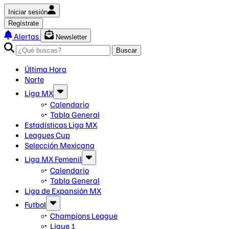
Iniciar sesión
Regístrate
Alertas
Newsletter
Buscar
Última Hora
Norte
Liga MX
Calendario
Tabla General
Estadísticas Liga MX
Leagues Cup
Selección Mexicana
Liga MX Femenil
Calendario
Tabla General
Liga de Expansión MX
Futbol
Champions League
Ligue 1