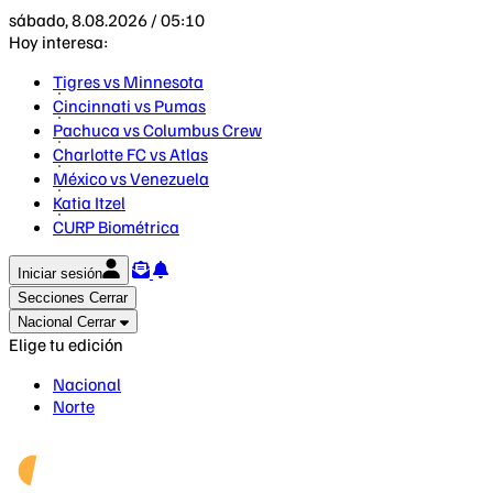
sábado, 8.08.2026 / 05:10
Hoy interesa:
Tigres vs Minnesota
Cincinnati vs Pumas
Pachuca vs Columbus Crew
Charlotte FC vs Atlas
México vs Venezuela
Katia Itzel
CURP Biométrica
Iniciar sesión
Secciones
Cerrar
Nacional
Cerrar
Elige tu edición
Nacional
Norte