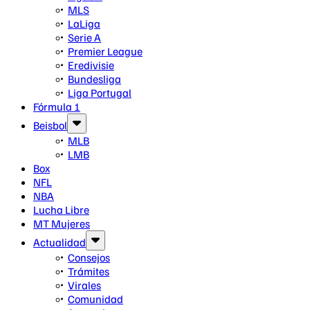
MLS
LaLiga
Serie A
Premier League
Eredivisie
Bundesliga
Liga Portugal
Fórmula 1
Beisbol
MLB
LMB
Box
NFL
NBA
Lucha Libre
MT Mujeres
Actualidad
Consejos
Trámites
Virales
Comunidad