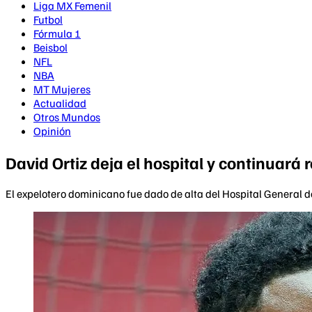
Liga MX Femenil
Futbol
Fórmula 1
Beisbol
NFL
NBA
MT Mujeres
Actualidad
Otros Mundos
Opinión
David Ortiz deja el hospital y continuará 
El expelotero dominicano fue dado de alta del Hospital General 