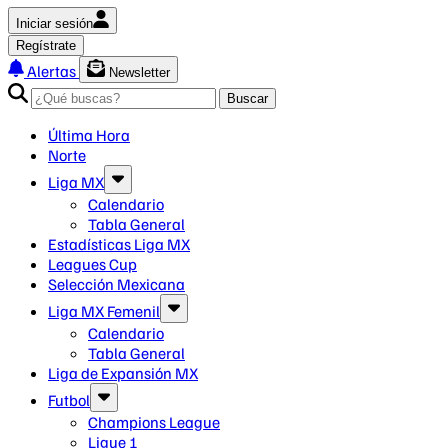
Iniciar sesión
Regístrate
Alertas
Newsletter
Buscar
Última Hora
Norte
Liga MX
Calendario
Tabla General
Estadísticas Liga MX
Leagues Cup
Selección Mexicana
Liga MX Femenil
Calendario
Tabla General
Liga de Expansión MX
Futbol
Champions League
Ligue 1