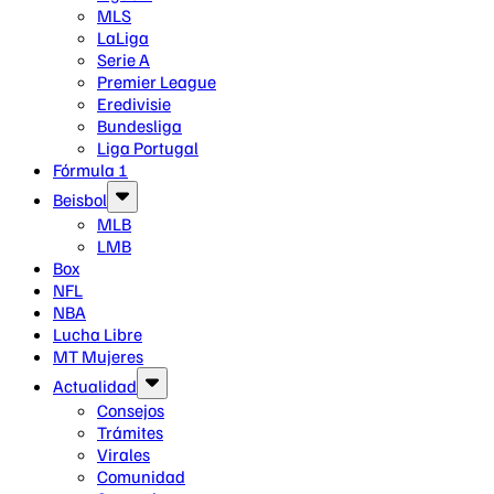
MLS
LaLiga
Serie A
Premier League
Eredivisie
Bundesliga
Liga Portugal
Fórmula 1
Beisbol
MLB
LMB
Box
NFL
NBA
Lucha Libre
MT Mujeres
Actualidad
Consejos
Trámites
Virales
Comunidad