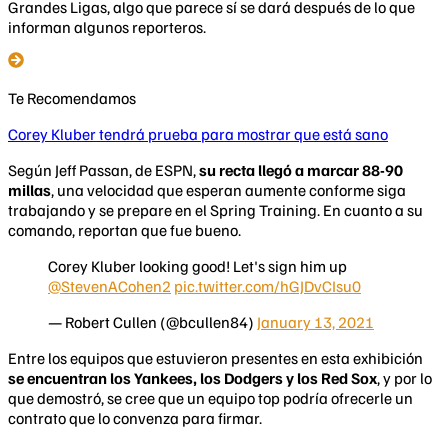
Grandes Ligas, algo que parece sí se dará después de lo que
informan algunos reporteros.
Te Recomendamos
Corey Kluber tendrá prueba para mostrar que está sano
​Según Jeff Passan, de ESPN,
su recta llegó a marcar 88-90
millas
, una velocidad que esperan aumente conforme siga
trabajando y se prepare en el Spring Training. En cuanto a su
comando, reportan que fue bueno.
Corey Kluber looking good! Let's sign him up
@StevenACohen2
pic.twitter.com/hGJDvCIsu0
— Robert Cullen (@bcullen84)
January 13, 2021
Entre los equipos que estuvieron presentes en esta exhibición
se encuentran los Yankees, los Dodgers y los Red Sox
, y por lo
que demostró, se cree que un equipo top podría ofrecerle un
contrato que lo convenza para firmar.