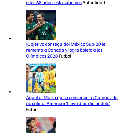
a los 68 años; esto sabemos
Actualidad
¡Objetivo conseguido! México Sub-20 le
remonta a Canadá y logra boleto a los
Olímpicos 2028
Futbol
Ángel di María quiso convencer a Campaz de
no salir al América: 'Llevo días diciéndole'
Futbol