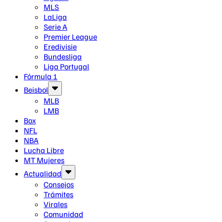
MLS
LaLiga
Serie A
Premier League
Eredivisie
Bundesliga
Liga Portugal
Fórmula 1
Beisbol
MLB
LMB
Box
NFL
NBA
Lucha Libre
MT Mujeres
Actualidad
Consejos
Trámites
Virales
Comunidad