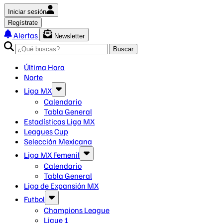
Iniciar sesión
Regístrate
Alertas
Newsletter
Buscar
Última Hora
Norte
Liga MX
Calendario
Tabla General
Estadísticas Liga MX
Leagues Cup
Selección Mexicana
Liga MX Femenil
Calendario
Tabla General
Liga de Expansión MX
Futbol
Champions League
Ligue 1