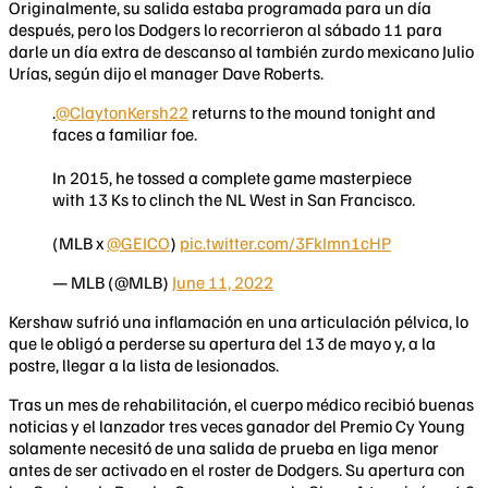
Originalmente, su salida estaba programada para un día
después, pero los Dodgers lo recorrieron al sábado 11 para
darle un día extra de descanso al también zurdo mexicano Julio
Urías, según dijo el manager Dave Roberts.
.
@ClaytonKersh22
returns to the mound tonight and
faces a familiar foe.
In 2015, he tossed a complete game masterpiece
with 13 Ks to clinch the NL West in San Francisco.
(MLB x
@GEICO
)
pic.twitter.com/3FkImn1cHP
— MLB (@MLB)
June 11, 2022
Kershaw sufrió una inflamación en una articulación pélvica, lo
que le obligó a perderse su apertura del 13 de mayo y, a la
postre, llegar a la lista de lesionados.
Tras un mes de rehabilitación, el cuerpo médico recibió buenas
noticias y el lanzador tres veces ganador del Premio Cy Young
solamente necesitó de una salida de prueba en liga menor
antes de ser activado en el roster de Dodgers. Su apertura con