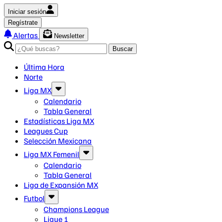
Iniciar sesión
Regístrate
Alertas
Newsletter
Buscar
Última Hora
Norte
Liga MX
Calendario
Tabla General
Estadísticas Liga MX
Leagues Cup
Selección Mexicana
Liga MX Femenil
Calendario
Tabla General
Liga de Expansión MX
Futbol
Champions League
Ligue 1