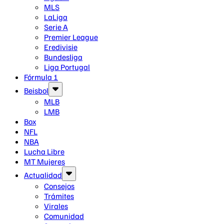
MLS
LaLiga
Serie A
Premier League
Eredivisie
Bundesliga
Liga Portugal
Fórmula 1
Beisbol
MLB
LMB
Box
NFL
NBA
Lucha Libre
MT Mujeres
Actualidad
Consejos
Trámites
Virales
Comunidad