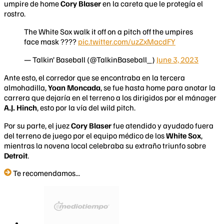
umpire de home
Cory Blaser
en la careta que le protegía el
rostro.
The White Sox walk it off on a pitch off the umpires
face mask ????
pic.twitter.com/uzZxMacdFY
— Talkin’ Baseball (@TalkinBaseball_)
June 3, 2023
Ante esto, el corredor que se encontraba en la tercera
almohadilla,
Yoan Moncada
, se fue hasta home para anotar la
carrera que dejaría en el terreno a los dirigidos por el mánager
A.J. Hinch
, esto por la vía del wild pitch.
Por su parte, el juez
Cory Blaser
fue atendido y ayudado fuera
del terreno de juego por el equipo médico de los
White Sox
,
mientras la novena local celebraba su extraño triunfo sobre
Detroit
.
Te recomendamos...