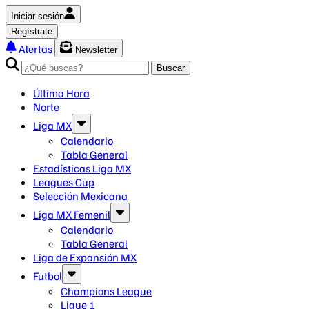
Iniciar sesión
Regístrate
Alertas
Newsletter
Buscar
Última Hora
Norte
Liga MX
Calendario
Tabla General
Estadísticas Liga MX
Leagues Cup
Selección Mexicana
Liga MX Femenil
Calendario
Tabla General
Liga de Expansión MX
Futbol
Champions League
Ligue 1