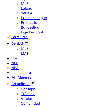
MLS
LaLiga
Serie A
Premier League
Eredivisie
Bundesliga
Liga Portugal
Fórmula 1
Beisbol
MLB
LMB
Box
NFL
NBA
Lucha Libre
MT Mujeres
Actualidad
Consejos
Trámites
Virales
Comunidad