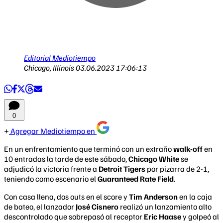
Editorial Mediotiempo
Chicago, Illinois
03.06.2023 17:06:13
0
Agregar Mediotiempo en
En un enfrentamiento que terminó con un extraño
walk-off
en
10 entradas la tarde de este sábado,
Chicago White
se
adjudicó la victoria frente a
Detroit Tigers
por pizarra de 2-1,
teniendo como escenario el
Guaranteed Rate Field
.
Con casa llena, dos outs en el score y
Tim Anderson
en la caja
de bateo, el lanzador
José Cisnero
realizó un lanzamiento alto
descontrolado que sobrepasó al receptor
Eric Haase
y golpeó al