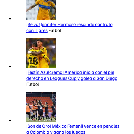
¡Se va! Jennifer Hermoso rescinde contrato
con Tigres
Futbol
¡Festín Azulcrema! América inicia con el pie
derecho en Leagues Cup y golea a San Diego
Futbol
¡Son de Oro! México Femenil vence en penales
a Colombia y gana los Juegos