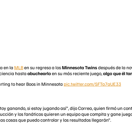
da en la
MLB
en su regreso a los
Minnesota Twins
después de la nov
aciencia hasta
abuchearlo
en su más reciente juego,
algo que él ta
tarting to hear Boos in Minnesota
pic.twitter.com/SFTa7aUE33
oy ganando, si estoy jugando así”, dijo Correa, quien firmó un cont
ducción y los fanáticos quieren un equipo que compita y gane jueg
as cosas que puedo controlar y los resultados llegarán”.