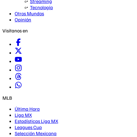
Streaming
Tecnología
Otros Mundos
Opinión
Visítanos en
MLB
Última Hora
Liga MX
Estadísticas Liga MX
Leagues Cup
Selección Mexicana