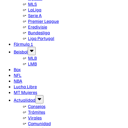
MLS
LaLiga
Serie A
Premier League
Eredivisie
Bundesliga
Liga Portugal
Fórmula 1
Beisbol
MLB
LMB
Box
NFL
NBA
Lucha Libre
MT Mujeres
Actualidad
Consejos
Trámites
Virales
Comunidad