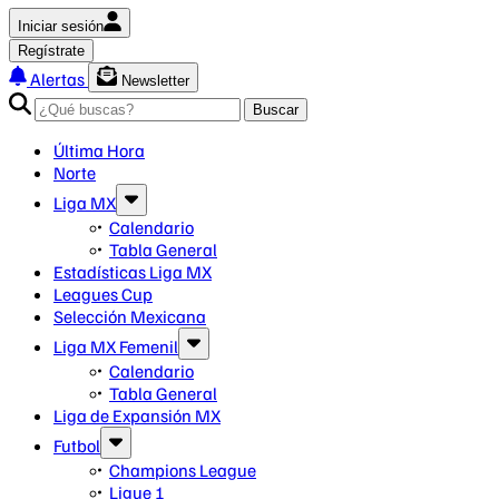
Iniciar sesión
Regístrate
Alertas
Newsletter
Buscar
Última Hora
Norte
Liga MX
Calendario
Tabla General
Estadísticas Liga MX
Leagues Cup
Selección Mexicana
Liga MX Femenil
Calendario
Tabla General
Liga de Expansión MX
Futbol
Champions League
Ligue 1