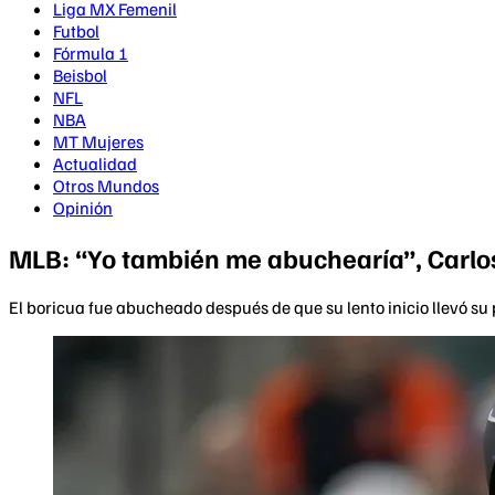
Liga MX Femenil
Futbol
Fórmula 1
Beisbol
NFL
NBA
MT Mujeres
Actualidad
Otros Mundos
Opinión
MLB: “Yo también me abuchearía”, Carlos 
El boricua fue abucheado después de que su lento inicio llevó su