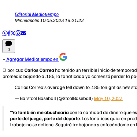
Editorial Mediotiempo
Minneapolis
10.05.2023 16:21:22
0
Agregar Mediotiempo en
El boricua
Carlos Correa
ha tenido un terrible inicio de tempora
promedio bajando a .185, la fanaticada ya comenzó perder la p
Carlos Correa’s average fell down to .185 tonight as he’s s
— Barstool Baseball (@StoolBaseball)
May 10, 2023
“
Yo también me abuchearía
con la cantidad de dinero que est
parte del juego, parte del deporte
. Los fanáticos quieren pro
trabajo no se detiene. Seguiré trabajando y enfocándome en l