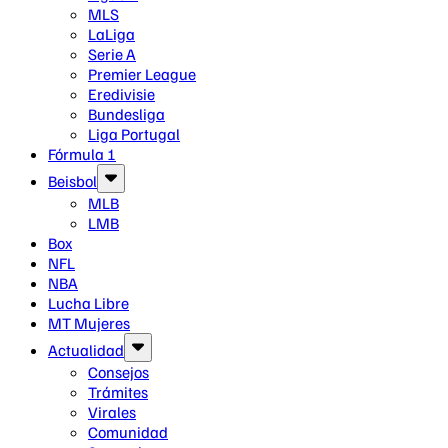
MLS
LaLiga
Serie A
Premier League
Eredivisie
Bundesliga
Liga Portugal
Fórmula 1
Beisbol
MLB
LMB
Box
NFL
NBA
Lucha Libre
MT Mujeres
Actualidad
Consejos
Trámites
Virales
Comunidad