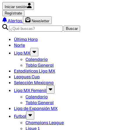
Iniciar sesión
Regístrate
Alertas
Newsletter
Buscar
Última Hora
Norte
Liga MX
Calendario
Tabla General
Estadísticas Liga MX
Leagues Cup
Selección Mexicana
Liga MX Femenil
Calendario
Tabla General
Liga de Expansión MX
Futbol
Champions League
Ligue 1