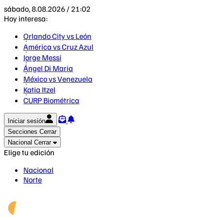
sábado, 8.08.2026 / 21:02
Hoy interesa:
Orlando City vs León
América vs Cruz Azul
Jorge Messi
Ángel Di Maria
México vs Venezuela
Katia Itzel
CURP Biométrica
Iniciar sesión
Secciones
Cerrar
Nacional
Cerrar
Elige tu edición
Nacional
Norte