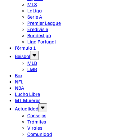
MLS
LaLiga
Serie A
Premier League
Eredivisie
Bundesliga
Liga Portugal
Fórmula 1
Beisbol
MLB
LMB
Box
NFL
NBA
Lucha Libre
MT Mujeres
Actualidad
Consejos
Trámites
Virales
Comunidad