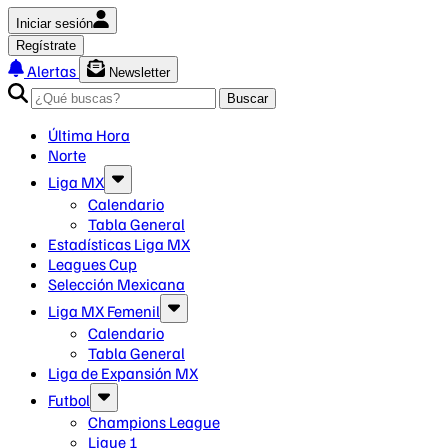
Iniciar sesión
Regístrate
Alertas
Newsletter
Buscar
Última Hora
Norte
Liga MX
Calendario
Tabla General
Estadísticas Liga MX
Leagues Cup
Selección Mexicana
Liga MX Femenil
Calendario
Tabla General
Liga de Expansión MX
Futbol
Champions League
Ligue 1