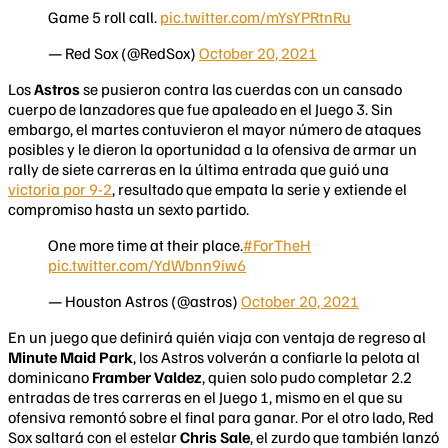
Game 5 roll call.
pic.twitter.com/mYsYPRtnRu
— Red Sox (@RedSox)
October 20, 2021
Los
Astros
se pusieron contra las cuerdas con un cansado
cuerpo de lanzadores que fue apaleado en el Juego 3. Sin
embargo, el martes contuvieron el mayor número de ataques
posibles y le dieron la oportunidad a la ofensiva de armar un
rally de siete carreras en la última entrada que guió una
victoria por 9-2
, resultado que empata la serie y extiende el
compromiso hasta un sexto partido.
One more time at their place.
#ForTheH
pic.twitter.com/YdWbnn9iw6
— Houston Astros (@astros)
October 20, 2021
En un juego que definirá quién viaja con ventaja de regreso al
Minute Maid Park
, los Astros volverán a confiarle la pelota al
dominicano
Framber Valdez
, quien solo pudo completar 2.2
entradas de tres carreras en el Juego 1, mismo en el que su
ofensiva remontó sobre el final para ganar. Por el otro lado, Red
Sox saltará con el estelar
Chris Sale
, el zurdo que también lanzó