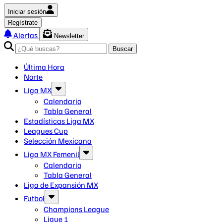
Iniciar sesión
Regístrate
Alertas
Newsletter
Buscar
Última Hora
Norte
Liga MX
Calendario
Tabla General
Estadísticas Liga MX
Leagues Cup
Selección Mexicana
Liga MX Femenil
Calendario
Tabla General
Liga de Expansión MX
Futbol
Champions League
Ligue 1