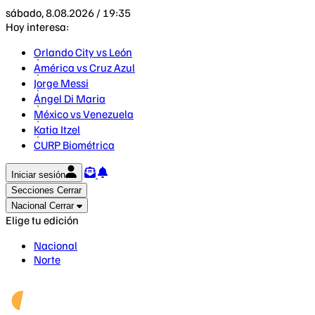
sábado, 8.08.2026 / 19:35
Hoy interesa:
Orlando City vs León
América vs Cruz Azul
Jorge Messi
Ángel Di Maria
México vs Venezuela
Katia Itzel
CURP Biométrica
Iniciar sesión
Secciones
Cerrar
Nacional
Cerrar
Elige tu edición
Nacional
Norte