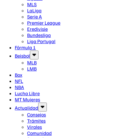
MLS
LaLiga
Serie A
Premier League
Eredivisie
Bundesliga
Liga Portugal
Fórmula 1
Beisbol
MLB
LMB
Box
NFL
NBA
Lucha Libre
MT Mujeres
Actualidad
Consejos
Trámites
Virales
Comunidad