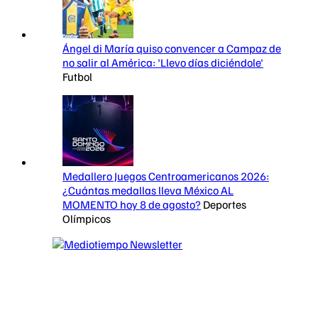
Ángel di María quiso convencer a Campaz de
no salir al América: 'Llevo días diciéndole'
Futbol
Medallero Juegos Centroamericanos 2026:
¿Cuántas medallas lleva México AL
MOMENTO hoy 8 de agosto?
Deportes
Olímpicos