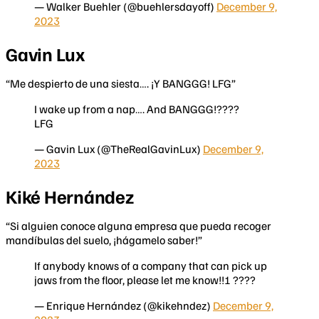
— Walker Buehler (@buehlersdayoff)
December 9,
2023
Gavin Lux
“Me despierto de una siesta…. ¡Y BANGGG! LFG”
I wake up from a nap…. And BANGGG!????
LFG
— Gavin Lux (@TheRealGavinLux)
December 9,
2023
Kiké Hernández
“Si alguien conoce alguna empresa que pueda recoger
mandíbulas del suelo, ¡hágamelo saber!”
If anybody knows of a company that can pick up
jaws from the floor, please let me know!!! ????
— Enrique Hernández (@kikehndez)
December 9,