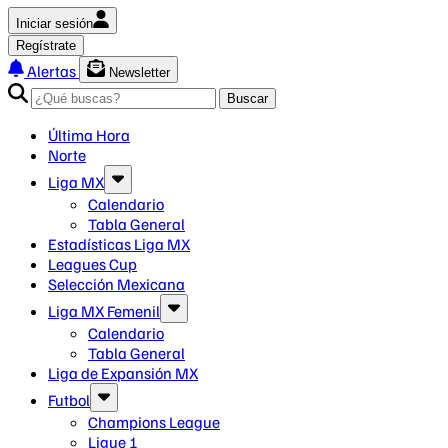
Iniciar sesión
Regístrate
Alertas
Newsletter
Buscar
Última Hora
Norte
Liga MX
Calendario
Tabla General
Estadísticas Liga MX
Leagues Cup
Selección Mexicana
Liga MX Femenil
Calendario
Tabla General
Liga de Expansión MX
Futbol
Champions League
Ligue 1