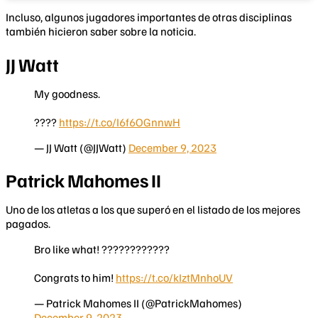
Incluso, algunos jugadores importantes de otras disciplinas
también hicieron saber sobre la noticia.
JJ Watt
My goodness.
????
https://t.co/I6f6OGnnwH
— JJ Watt (@JJWatt)
December 9, 2023
Patrick Mahomes II
Uno de los atletas a los que superó en el listado de los mejores
pagados.
Bro like what! ????????????
Congrats to him!
https://t.co/kIztMnhoUV
— Patrick Mahomes II (@PatrickMahomes)
December 9, 2023