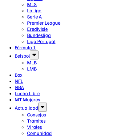
MLS
LaLiga
Serie A
Premier League
Eredivisie
Bundesliga
Liga Portugal
Fórmula 1
Beisbol
MLB
LMB
Box
NFL
NBA
Lucha Libre
MT Mujeres
Actualidad
Consejos
Trámites
Virales
Comunidad