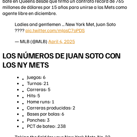
bate en Queens desde que firmó un contrato récord de 765
millones de dólares por 15 años para unirse a los Mets como
agente libre en diciembre.
Ladies and gentlemen ... New York Met, Juan Soto
????
pic.twitter.com/mJqsC7oPDS
— MLB (@MLB)
April 4, 2025
LOS NÚMEROS DE JUAN SOTO CON
LOS NY METS
Juegos: 6
Turnos: 21
Carreras: 5
Hits: 5
Home runs: 1
Carreras producidas: 2
Bases por bolas: 6
Ponches: 3
PCT de bateo: .238