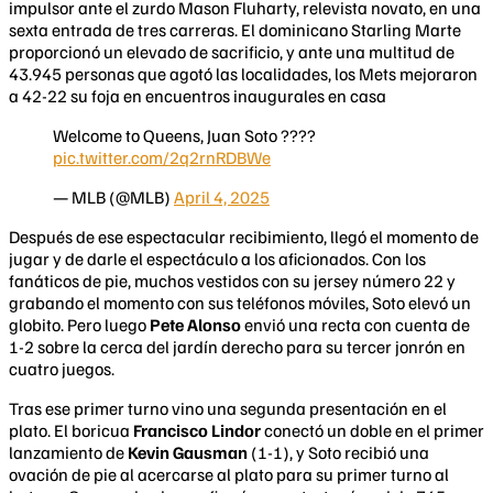
impulsor ante el zurdo Mason Fluharty, relevista novato, en una
sexta entrada de tres carreras. El dominicano Starling Marte
proporcionó un elevado de sacrificio, y ante una multitud de
43.945 personas que agotó las localidades, los Mets mejoraron
a 42-22 su foja en encuentros inaugurales en casa
Welcome to Queens, Juan Soto ????
pic.twitter.com/2q2rnRDBWe
— MLB (@MLB)
April 4, 2025
Después de ese espectacular recibimiento, llegó el momento de
jugar y de darle el espectáculo a los aficionados. Con los
fanáticos de pie, muchos vestidos con su jersey número 22 y
grabando el momento con sus teléfonos móviles, Soto elevó un
globito. Pero luego
Pete Alonso
envió una recta con cuenta de
1-2 sobre la cerca del jardín derecho para su tercer jonrón en
cuatro juegos.
Tras ese primer turno vino una segunda presentación en el
plato. El boricua
Francisco Lindor
conectó un doble en el primer
lanzamiento de
Kevin
Gausman
(1-1), y Soto recibió una
ovación de pie al acercarse al plato para su primer turno al