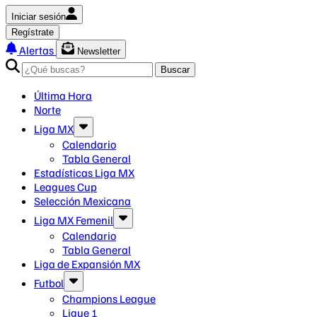
Iniciar sesión
Regístrate
Alertas
Newsletter
Buscar
Última Hora
Norte
Liga MX
Calendario
Tabla General
Estadísticas Liga MX
Leagues Cup
Selección Mexicana
Liga MX Femenil
Calendario
Tabla General
Liga de Expansión MX
Futbol
Champions League
Ligue 1