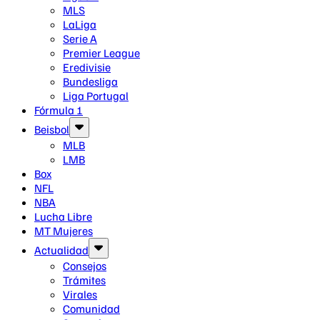
MLS
LaLiga
Serie A
Premier League
Eredivisie
Bundesliga
Liga Portugal
Fórmula 1
Beisbol
MLB
LMB
Box
NFL
NBA
Lucha Libre
MT Mujeres
Actualidad
Consejos
Trámites
Virales
Comunidad