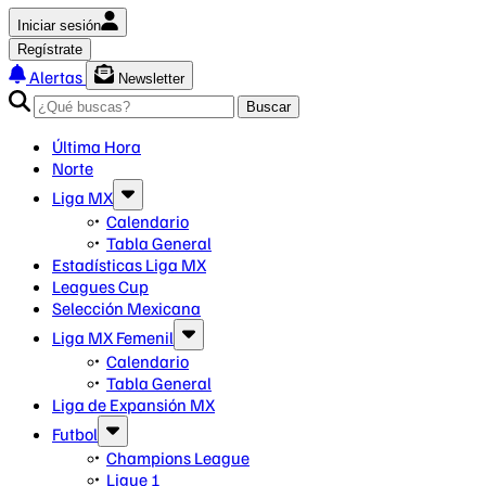
Iniciar sesión
Regístrate
Alertas
Newsletter
Buscar
Última Hora
Norte
Liga MX
Calendario
Tabla General
Estadísticas Liga MX
Leagues Cup
Selección Mexicana
Liga MX Femenil
Calendario
Tabla General
Liga de Expansión MX
Futbol
Champions League
Ligue 1