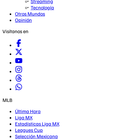
Streaming
Tecnología
Otros Mundos
Opinión
Visítanos en
MLB
Última Hora
Liga MX
Estadísticas Liga MX
Leagues Cup
Selección Mexicana