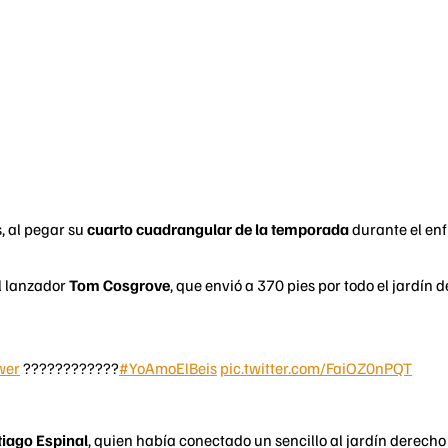
s, al pegar su
cuarto cuadrangular de la temporada
durante el en
l lanzador
Tom Cosgrove
, que envió a 370 pies por todo el jardín
wer
????????????
#YoAmoElBeis
pic.twitter.com/FaiOZ0nPQT
iago Espinal
, quien había conectado un sencillo al jardín derecho e