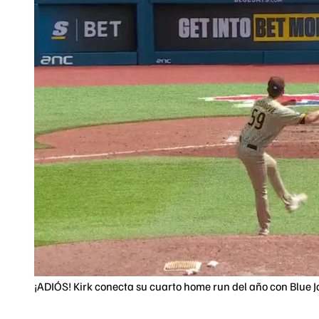
¡ADIÓS! Kirk conecta su cuarto home run del año con Blue J