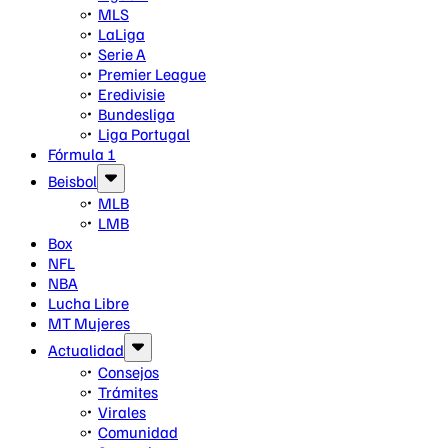
MLS
LaLiga
Serie A
Premier League
Eredivisie
Bundesliga
Liga Portugal
Fórmula 1
Beisbol
MLB
LMB
Box
NFL
NBA
Lucha Libre
MT Mujeres
Actualidad
Consejos
Trámites
Virales
Comunidad