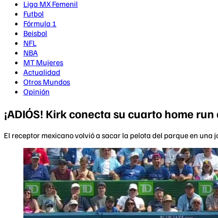
Liga MX Femenil
Futbol
Fórmula 1
Beisbol
NFL
NBA
MT Mujeres
Actualidad
Otros Mundos
Opinión
¡ADIÓS! Kirk conecta su cuarto home run 
El receptor mexicano volvió a sacar la pelota del parque en una