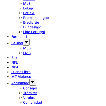
MLS
LaLiga
Serie A
Premier League
Eredivisie
Bundesliga
Liga Portugal
Fórmula 1
Beisbol
MLB
LMB
Box
NFL
NBA
Lucha Libre
MT Mujeres
Actualidad
Consejos
Trámites
Virales
Comunidad