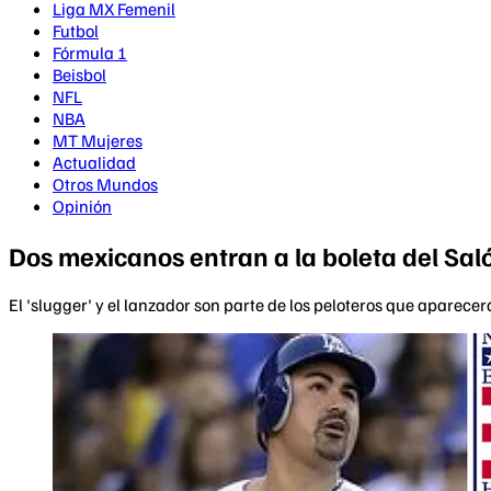
Liga MX Femenil
Futbol
Fórmula 1
Beisbol
NFL
NBA
MT Mujeres
Actualidad
Otros Mundos
Opinión
Dos mexicanos entran a la boleta del Sa
El 'slugger' y el lanzador son parte de los peloteros que aparecer