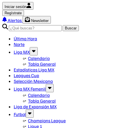
Iniciar sesión
Regístrate
Alertas
Newsletter
Buscar
Última Hora
Norte
Liga MX
Calendario
Tabla General
Estadísticas Liga MX
Leagues Cup
Selección Mexicana
Liga MX Femenil
Calendario
Tabla General
Liga de Expansión MX
Futbol
Champions League
Ligue 1