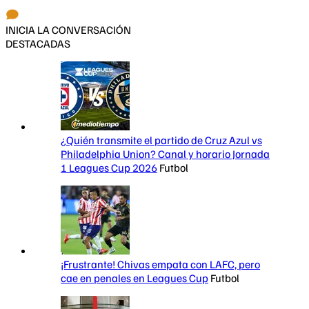
INICIA LA CONVERSACIÓN
DESTACADAS
¿Quién transmite el partido de Cruz Azul vs
Philadelphia Union? Canal y horario Jornada
1 Leagues Cup 2026
Futbol
¡Frustrante! Chivas empata con LAFC, pero
cae en penales en Leagues Cup
Futbol