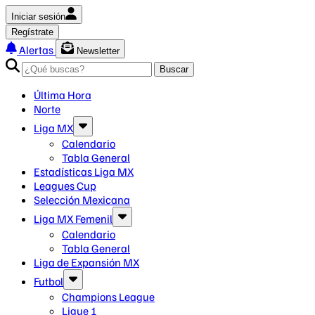
Iniciar sesión
Regístrate
Alertas
Newsletter
Buscar
Última Hora
Norte
Liga MX
Calendario
Tabla General
Estadísticas Liga MX
Leagues Cup
Selección Mexicana
Liga MX Femenil
Calendario
Tabla General
Liga de Expansión MX
Futbol
Champions League
Ligue 1