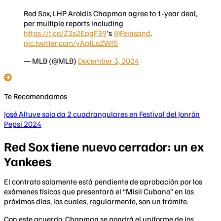
Red Sox, LHP Aroldis Chapman agree to 1-year deal,
per multiple reports including
https://t.co/Z3s2EpgF39
's
@Feinsand
.
pic.twitter.com/yApfLoZWf5
— MLB (@MLB)
December 3, 2024
Te Recomendamos
José Altuve solo da 2 cuadrangulares en Festival del Jonrón
Pepsi 2024
Red Sox tiene nuevo cerrador: un ex
Yankees
El contrato solamente está pendiente de aprobación por los
exámenes físicos que presentará el “Misil Cubano” en los
próximos días, los cuales, regularmente, son un trámite.
Con este acuerdo, Chapman se pondrá el uniforme de los