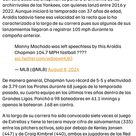
archirrivales de los Yankees, con quienes lanzó entre 2016 y
2022. Aunque iniciará la temporada con 37 años de edad,
Aroldis todavía tiene esa velocidad en la recta que lo ha
caracterizado a lo largo de su carrera pues sus algunos de sus
lanzamientos llegaron a registrar 105 mph durante la
campaña anterior.
Manny Machado was left speechless by this Aroldis
Chapman 104.7 MPH fastball ????
pic.twitter.com/w8opxiHUIO
— MLB (@MLB)
August 8, 2024
De manera general, Chapman tuvo récord de 5-5 y efectividad
de 3.79 con los Pirates durante 68 juegos de la temporada
pasada, su cuarto equipo en los últimos tres años dentro de las
Grandes Ligas. Ponchó a 98 bateadores en 61.1 innings y
apenas le batearon .168 en contra.
A lo largo de su carrera ha sido convocado siete veces al Juego
de Estrellas y tiene la tercera mayor cifra de salvamentos (335)
entre los pitchers activos, solo por debajo de Kenley Jansen
(447) y de Craig Kimbrel (440), ambos ex jugadores de los Red