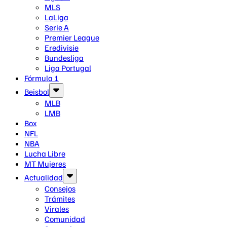
MLS
LaLiga
Serie A
Premier League
Eredivisie
Bundesliga
Liga Portugal
Fórmula 1
Beisbol
MLB
LMB
Box
NFL
NBA
Lucha Libre
MT Mujeres
Actualidad
Consejos
Trámites
Virales
Comunidad